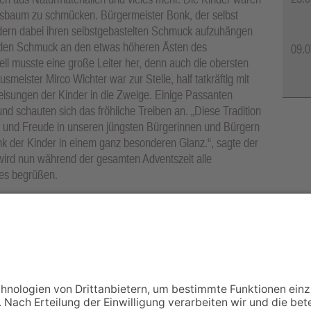
tsbaum zu schmücken. Bürgermeister Bonk, der selbst
indern dabei ihren selbstgebastelten Schmuck aufzuhängen
ie den Schmuck an den etwas höheren Ästen des
09.0
l musste eine große Leiter her, denn auch die obersten
usmeister Mirco Wichter war zur Stelle, half tatkräftig mit
sungen der Kinder in die Zweige. Einige Passanten
nd schauten sich das fröhliche Treiben an. „Diese Tradition
tät und Freude in unseren jüngsten Bürgerinnen und Bürgern
k der Kinder in einem ganz besonderen Glanz.“, sagte der
ird nun während der gesamten Adventszeit alle
es begrüßen.
 den Kindern der Kindertagesstätte „Wiesenstrolche“,
in Jana Krebs (l.) und Hausmeister Mirco Wichter (hinten l.)
einer ganzen Pracht.Foto: Janina Kühne
NACH OBEN