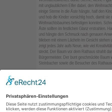
mit unglaublichem Eifer dabei, den Weihnach
einige Sterne in die Äste hängte, half den K
und hob die Kinder vorsichtig hoch, damit s
Weihnachtsbaumes befestigen konnten. Schnel
Äste sollten im festlichen Glanz erstrahlen. Ha
und hängte den Schmuck nach genauen Anwei
blieben mit einem Lächeln im Gesicht stehen u
zeigt jedes Jahr aufs Neue, wie viel Kreativi
steckt. Der Baum vor dem Rathaus strahlt dan
Bürgermeister. Der bunt geschmückte Baum w
Steinbacher sowie die Besucher des Rathaus
Bürgermeister Steffen Bonk (r.) freut sich mit
Leiterin Isabel Gralow (Zweite v. l.), Erzieher
über den gemeinsam geschmückten Baum in s