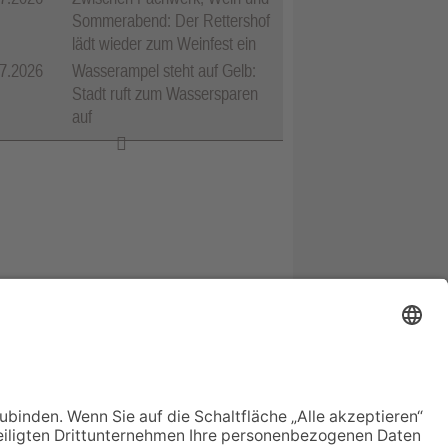
Sommerabend: Der Rettershof
lädt wieder zum Weinfest ein
7.2026
Wasserampel steht auf Gelb:
Stadt ruft zum Wassersparen
auf