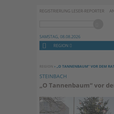
REGISTRIERUNG LESER-REPORTER
A
SAMSTAG, 08.08.2026
REGION
H
O
M
SIE BEFINDEN SICH HIER:
REGION
› „O TANNENBAUM“ VOR DEM RA
E
STEINBACH
„O Tannenbaum“ vor d