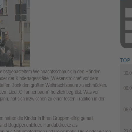
TOP
 selbstgebasteltem Weihnachtsschmuck in den Händen
30.0
er der Kindertagesstätte „Wiesenstrolche“ vor dem
teffen Bonk den großen Weihnachtsbaum zu schmücken.
06.0
 dem Lied „O Tannenbaum“ herzlich begrüßt. Was vor
ann, hat sich inzwischen zu einer festen Tradition in der
06.0
hatten die Kinder in ihren Gruppen eifrig gemalt,
 sind Bügelperlenbilder, Handabdrucke als
23.0
ren aus Naturmaterialien und vieles mehr. Die Kinder waren