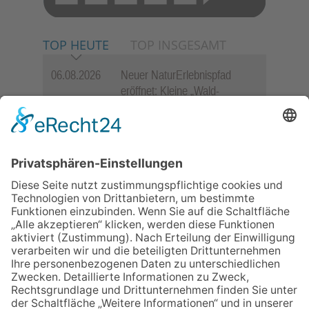
TOP HEUTE
TOP INSGESAMT
06.08.2026
Neuer NaturErlebnispfad
eröffnet: Kleine „Wald-
Detektive“ auf den Spuren der
Maus
06.08.2026
Baustellenführung führt auch in
die Zukunft der Stadt
Königstein
06.08.2026
Gewinnspiel zum Start ins
Schuljahr
06.08.2026
„Rock auf der Burg“ lässt
Königstein beben
06.08.2026
„Freundschaft, das ist wie
Heimat“ – Lions-Präsident
Jürgen Rohrmann setzt auf