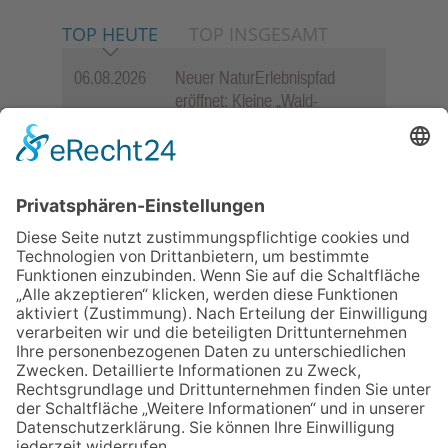
TOP HEUTE
TOP INSGESAMT
06.08.2026
Neuer NaturErlebnispfad
eröffnet: Kleine „Wald-
Detektive“ auf den Spuren der
Maus
06.08.2026
„Rock auf der Burg“ lässt
Königstein beben
06.08.2026
Baustellenführung führt auch in
die Zukunft der Stadt
Königstein
06.08.2026
„Freundschaft, das ist wie
Heimat“ – Lions-Präsident
Jürgen Rohrmann setzt auf
Gemeinschaft und Bewährtes
06.08.2026
Schulranzen schenken Kindern
einen guten Start