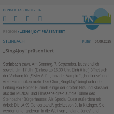
Zur Navigation springen ↓
DONNERSTAG, 06.08.2026
Zum Inhalt springen ↓
M
S
B
H
E
U
E
O
SIE BEFINDEN SICH HIER:
REGION
› „SING4JOY“ PRÄSENTIERT
N
C
N
M
STEINBACH
Kultur
04.09.2025
U
H
U
E
E
T
„Sing4Joy“ präsentiert
N
Z
E
Steinbach
(stw). Am Sonntag, 7. September, ist es endlich
R
soweit: Um 17 Uhr (Einlass ab 16.30 Uhr, Eintritt frei) öffnet sich
F
der Vorhang für „Sister Act“, „Tanz der Vampire“, „Footloose“ und
U
viele Filmmusiken mehr. Der Chor „Sing4Joy“ bringt unter der
N
Leitung von Holger Pusinelli einige der großen Hits und Klassiker
K
aus der Musical- und Filmszene direkt auf die Bühne des
TI
Steinbacher Bürgerhauses. Als Special Guest außerdem mit
dabei: Die „AKS Concertband“, geleitet von Julia Kitzinger. Sie
O
werden unter anderem in die Welt von „Indiana Jones“ und
N