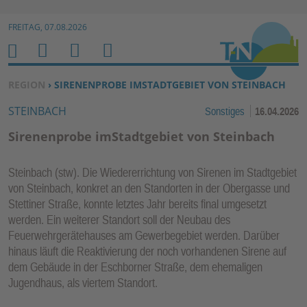
Zur Navigation springen ↓
FREITAG, 07.08.2026
Zum Inhalt springen ↓
M
S
B
H
E
U
E
O
SIE BEFINDEN SICH HIER:
REGION
› SIRENENPROBE IMSTADTGEBIET VON STEINBACH
N
C
N
M
STEINBACH
Sonstiges
16.04.2026
U
H
U
E
E
T
Sirenenprobe imStadtgebiet von Steinbach
N
Z
E
Steinbach (stw). Die Wiedererrichtung von Sirenen im Stadtgebiet
R
von Steinbach, konkret an den Standorten in der Obergasse und
F
Stettiner Straße, konnte letztes Jahr bereits final umgesetzt
U
werden. Ein weiterer Standort soll der Neubau des
N
Feuerwehrgerätehauses am Gewerbegebiet werden. Darüber
K
hinaus läuft die Reaktivierung der noch vorhandenen Sirene auf
TI
dem Gebäude in der Eschborner Straße, dem ehemaligen
Jugendhaus, als viertem Standort.
O
N