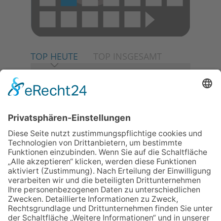
TOP HEUTE
TOP INSGESAMT
06.08.2026
Neuer NaturErlebnispfad
eröffnet: Kleine „Wald-
Detektive“ auf den Spuren der
Maus
30.07.2026
Ganz Niederhöchstadt wird zur
Festmeile
06.08.2026
Baustellenführung führt auch in
die Zukunft der Stadt
Königstein
06.08.2026
Klinikforum zum Thema
Karpaltunnelsyndrom
06.08.2026
Gewinnspiel zum Start ins