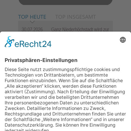
TOP HEUTE
TOP INSGESAMT
30.07.2026
Ganz Niederhöchstadt wird zur
Festmeile
06.08.2026
Jugendchor Hochtaunus
präsentiert sein neues
Programm „Changes“
23.07.2026
Zwischen Fachwerk, Wein und
Sommerabend: Der Rettershof
lädt wieder zum Weinfest ein
06.08.2026
Hisamoto und Tölke begeistern
mit Werken von Walter
Wachsmuth
09.07.2026
Wasserampel steht auf Gelb:
Stadt ruft zum Wassersparen
auf