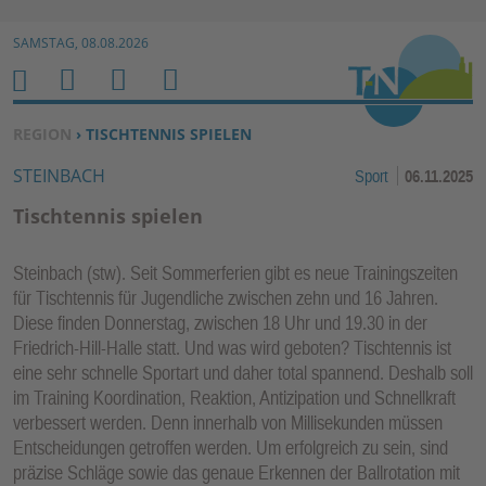
Zur Navigation springen ↓
SAMSTAG, 08.08.2026
Zum Inhalt springen ↓
M
S
B
H
E
U
E
O
SIE BEFINDEN SICH HIER:
REGION
› TISCHTENNIS SPIELEN
N
C
N
M
STEINBACH
Sport
06.11.2025
U
H
U
E
E
T
Tischtennis spielen
N
Z
E
Steinbach (stw). Seit Sommerferien gibt es neue Trainingszeiten
R
für Tischtennis für Jugendliche zwischen zehn und 16 Jahren.
F
Diese finden Donnerstag, zwischen 18 Uhr und 19.30 in der
U
Friedrich-Hill-Halle statt. Und was wird geboten? Tischtennis ist
N
eine sehr schnelle Sportart und daher total spannend. Deshalb soll
K
im Training Koordination, Reaktion, Antizipation und Schnellkraft
TI
verbessert werden. Denn innerhalb von Millisekunden müssen
Entscheidungen getroffen werden. Um erfolgreich zu sein, sind
O
präzise Schläge sowie das genaue Erkennen der Ballrotation mit
N