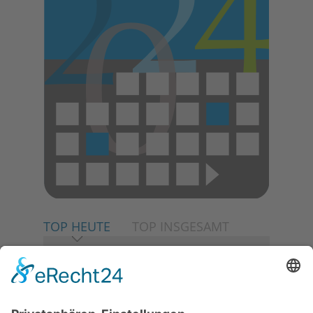
TOP HEUTE
TOP INSGESAMT
06.08.2026
Neuer NaturErlebnispfad
eröffnet: Kleine „Wald-
Detektive“ auf den Spuren der
Maus