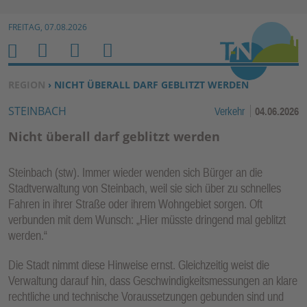
Zur Navigation springen ↓
FREITAG, 07.08.2026
Zum Inhalt springen ↓
M
S
B
H
E
U
E
O
SIE BEFINDEN SICH HIER:
REGION
› NICHT ÜBERALL DARF GEBLITZT WERDEN
N
C
N
M
STEINBACH
Verkehr
04.06.2026
U
H
U
E
E
T
Nicht überall darf geblitzt werden
N
Z
E
Steinbach (stw). Immer wieder wenden sich Bürger an die
R
Stadtverwaltung von Steinbach, weil sie sich über zu schnelles
F
Fahren in ihrer Straße oder ihrem Wohngebiet sorgen. Oft
U
verbunden mit dem Wunsch: „Hier müsste dringend mal geblitzt
N
werden.“
K
Die Stadt nimmt diese Hinweise ernst. Gleichzeitig weist die
TI
Verwaltung darauf hin, dass Geschwindigkeitsmessungen an klare
O
rechtliche und technische Voraussetzungen gebunden sind und
N