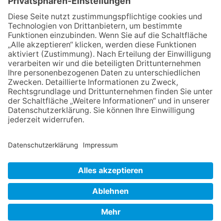
06.08.2026
Baustellenführung führt auch in
die Zukunft der Stadt
Königstein
06.08.2026
Klinikforum zum Thema
Karpaltunnelsyndrom
06.08.2026
Gewinnspiel zum Start ins
Schuljahr
30.07.2026
Ganz Niederhöchstadt wird zur
Festmeile
NACH OBEN
Impressum
Datenschutz
Netiquette
FAQ
AGB
Copyright Taunus Nachrichten 2009 bis 2026