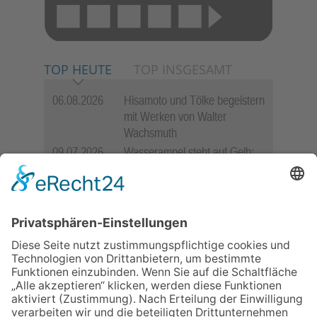
TOP HEUTE
TOP INSGESAMT
06.08.2026
Hisamoto und Tölke begeistern
mit Werken von Walter
Wachsmuth
09.07.2026
Wasserampel steht auf Gelb:
Stadt ruft zum Wassersparen
auf
12.05.2026
Zweisprachige Lesung im 7.
Himmel: Vom Geschenk zum
60. Geburtstag zur Autoren-
Karriere
10.05.2026
Hauptamtlicher CDU-Stadtrat
für Friedrichsdorf?
11.05.2026
FREIE WÄHLER Bad