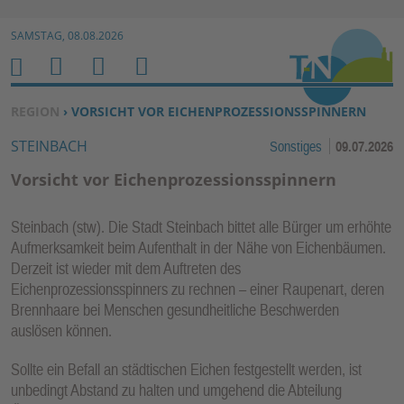
Zur Navigation springen ↓
SAMSTAG, 08.08.2026
Zum Inhalt springen ↓
M
S
B
H
E
U
E
O
SIE BEFINDEN SICH HIER:
REGION
› VORSICHT VOR EICHENPROZESSIONSSPINNERN
N
C
N
M
STEINBACH
Sonstiges
09.07.2026
U
H
U
E
E
T
Vorsicht vor Eichenprozessionsspinnern
N
Z
E
Steinbach (stw). Die Stadt Steinbach bittet alle Bürger um erhöhte
R
Aufmerksamkeit beim Aufenthalt in der Nähe von Eichenbäumen.
F
Derzeit ist wieder mit dem Auftreten des
U
Eichenprozessionsspinners zu rechnen – einer Raupenart, deren
N
Brennhaare bei Menschen gesundheitliche Beschwerden
K
auslösen können.
TI
Sollte ein Befall an städtischen Eichen festgestellt werden, ist
O
unbedingt Abstand zu halten und umgehend die Abteilung
N