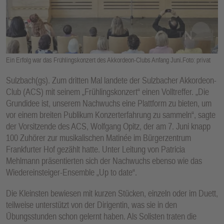
E
N
Ein Erfolg war das Frühlingskonzert des Akkordeon-Clubs Anfang Juni.Foto: privat
Sulzbach(gs). Zum dritten Mal landete der Sulzbacher Akkordeon-
Club (ACS) mit seinem „Frühlingskonzert“ einen Volltreffer. „Die
Grundidee ist, unserem Nachwuchs eine Plattform zu bieten, um
vor einem breiten Publikum Konzerterfahrung zu sammeln“, sagte
der Vorsitzende des ACS, Wolfgang Opitz, der am 7. Juni knapp
100 Zuhörer zur musikalischen Matinée im Bürgerzentrum
Frankfurter Hof gezählt hatte. Unter Leitung von Patricia
Mehlmann präsentierten sich der Nachwuchs ebenso wie das
Wiedereinsteiger-Ensemble „Up to date“.
Die Kleinsten bewiesen mit kurzen Stücken, einzeln oder im Duett,
teilweise unterstützt von der Dirigentin, was sie in den
Übungsstunden schon gelernt haben. Als Solisten traten die