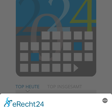
TOP HEUTE
TOP INSGESAMT
06.08.2026
Neuer NaturErlebnispfad
eröffnet: Kleine „Wald-
Detektive“ auf den Spuren der