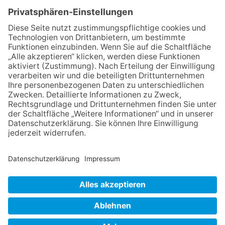
Maus
06.08.2026
Baustellenführung führt auch in
die Zukunft der Stadt
Königstein
06.08.2026
Klinikforum zum Thema
Karpaltunnelsyndrom
06.08.2026
Gewinnspiel zum Start ins
Schuljahr
06.08.2026
„Rock auf der Burg“ lässt
Königstein beben
NACH OBEN
Impressum
Datenschutz
Netiquette
FAQ
AGB
Copyright Taunus Nachrichten 2009 bis 2026