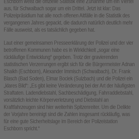
Eschborn weist die offizielle Statistik eine Zunahme um ein Viertel
aus, für Schwalbach sogar um ein Drittel. Jetzt ist klar: Das
Polizeipräsidium hat alle noch offenen Altfälle in die Statistik des
vergangenen Jahres gepackt, die dadurch natürlich deutlich mehr
Fälle ausweist, als es tatsächlich gegeben hat.
Laut einer gemeinsamen Presseerklärung der Polizei und der vier
betroffenen Kommunen habe es in Wirklichkeit „sogar eine
rückläufige Entwicklung“ gegeben. Trotz der gravierenden
statistischen Verzerrungen ergibt sich für die Bürgermeister Adnan
Shaikh (Eschborn), Alexander Immisch (Schwalbach), Dr. Frank
Blasch (Bad Soden), Elmar Bociek (Sulzbach) und die Polizei ein
„klares Bild“: „Es gibt keine Veränderung bei der Art der häufigsten
Straftaten. Ladendiebstahl, Sachbeschädigung, Fahrraddiebstahl,
vorsätzlich leichte Körperverletzung und Diebstahl an
Kraftfahrzeugen sind hier weiterhin Spitzenreiter. Um die Delikte
der Vorjahre bereinigt sind die Zahlen insgesamt rückläufig, was
für eine gute Sicherheitslage im Bereich der Polizeistation
Eschborn spricht.“