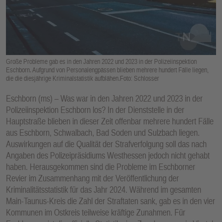
E
N
Große Probleme gab es in den Jahren 2022 und 2023 in der Polizeiinspektion
Eschborn. Aufgrund von Personalengpässen blieben mehrere hundert Fälle liegen,
die die diesjährige Kriminalstatistik aufblähen.Foto: Schlosser
Eschborn (ms) – Was war in den Jahren 2022 und 2023 in der
Polizeiinspektion Eschborn los? In der Dienststelle in der
Hauptstraße blieben in dieser Zeit offenbar mehrere hundert Fälle
aus Eschborn, Schwalbach, Bad Soden und Sulzbach liegen.
Auswirkungen auf die Qualität der Strafverfolgung soll das nach
Angaben des Polizeipräsidiums Westhessen jedoch nicht gehabt
haben. Herausgekommen sind die Probleme im Eschborner
Revier im Zusammenhang mit der Veröffentlichung der
Kriminalitätsstatistik für das Jahr 2024. Während im gesamten
Main-Taunus-Kreis die Zahl der Straftaten sank, gab es in den vier
Kommunen im Ostkreis teilweise kräftige Zunahmen. Für