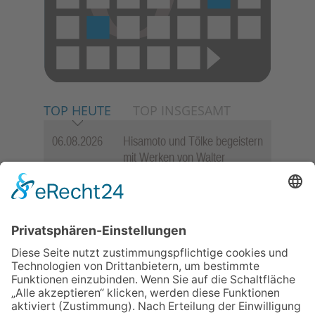
TOP HEUTE
TOP INSGESAMT
06.08.2026
Hisamoto und Tölke begeistern
mit Werken von Walter
Wachsmuth
30.07.2026
Ganz Niederhöchstadt wird zur
Festmeile
09.07.2026
Wasserampel steht auf Gelb:
Stadt ruft zum Wassersparen
auf
06.08.2026
Jugendchor Hochtaunus
präsentiert sein neues
Programm „Changes“