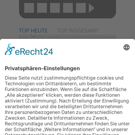
TOP HEUTE
TOP INSGESAMT
06.08.2026
Neuer NaturErlebnispfad
eröffnet: Kleine „Wald-
Detektive“ auf den Spuren der
Maus
30.07.2026
Ganz Niederhöchstadt wird zur
Festmeile
06.08.2026
Baustellenführung führt auch in
die Zukunft der Stadt
Königstein
06.08.2026
Klinikforum zum Thema
Karpaltunnelsyndrom
06.08.2026
Gewinnspiel zum Start ins
Schuljahr