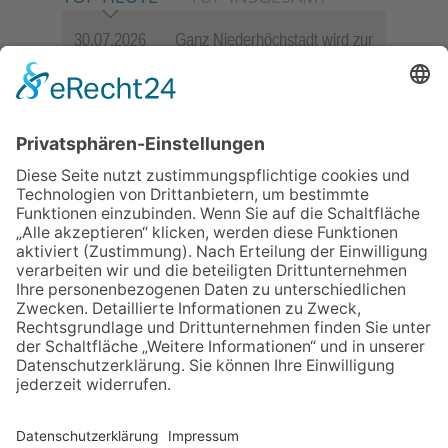
30.07.2026
Ganz Niederhöchstadt wird zur
Festmeile
06.08.2026
Jugendchor Hochtaunus
präsentiert sein neues
Programm „Changes“
23.07.2026
Zwischen Fachwerk, Wein und
Sommerabend: Der Rettershof
lädt wieder zum Weinfest ein
06.08.2026
Hisamoto und Tölke begeistern
mit Werken von Walter
Wachsmuth
09.07.2026
Wasserampel steht auf Gelb:
Stadt ruft zum Wassersparen
auf