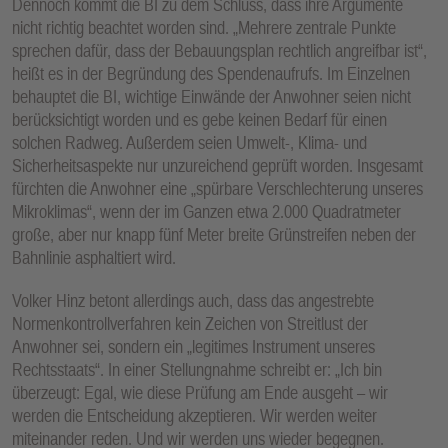
Dennoch kommt die BI zu dem Schluss, dass ihre Argumente
nicht richtig beachtet worden sind. „Mehrere zentrale Punkte
sprechen dafür, dass der Bebauungsplan rechtlich angreifbar ist“,
heißt es in der Begründung des Spendenaufrufs. Im Einzelnen
behauptet die BI, wichtige Einwände der Anwohner seien nicht
berücksichtigt worden und es gebe keinen Bedarf für einen
solchen Radweg. Außerdem seien Umwelt-, Klima- und
Sicherheitsaspekte nur unzureichend geprüft worden. Insgesamt
fürchten die Anwohner eine „spürbare Verschlechterung unseres
Mikroklimas“, wenn der im Ganzen etwa 2.000 Quadratmeter
große, aber nur knapp fünf Meter breite Grünstreifen neben der
Bahnlinie asphaltiert wird.
Volker Hinz betont allerdings auch, dass das angestrebte
Normenkontrollverfahren kein Zeichen von Streitlust der
Anwohner sei, sondern ein „legitimes Instrument unseres
Rechtsstaats“. In einer Stellungnahme schreibt er: „Ich bin
überzeugt: Egal, wie diese Prüfung am Ende ausgeht – wir
werden die Entscheidung akzeptieren. Wir werden weiter
miteinander reden. Und wir werden uns wieder begegnen.