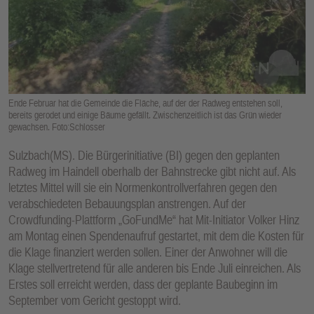
E
N
Ende Februar hat die Gemeinde die Fläche, auf der der Radweg entstehen soll,
bereits gerodet und einige Bäume gefällt. Zwischenzeitlich ist das Grün wieder
gewachsen. Foto:Schlosser
Sulzbach(MS). Die Bürgerinitiative (BI) gegen den geplanten
Radweg im Haindell oberhalb der Bahnstrecke gibt nicht auf. Als
letztes Mittel will sie ein Normenkontrollverfahren gegen den
verabschiedeten Bebauungsplan anstrengen. Auf der
Crowdfunding-Plattform „GoFundMe“ hat Mit-Initiator Volker Hinz
am Montag einen Spendenaufruf gestartet, mit dem die Kosten für
die Klage finanziert werden sollen. Einer der Anwohner will die
Klage stellvertretend für alle anderen bis Ende Juli einreichen. Als
Erstes soll erreicht werden, dass der geplante Baubeginn im
September vom Gericht gestoppt wird.