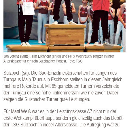
E
N
Jan Lorenz (Mitte), Tim Eichhorn (links) und Felix Weihrauch sorgten in ihrer
Altersklasse für ein rein Sulzbacher Podest. Foto: TSG
Sulzbach (sa). Die Gau-Einzelmeisterschaften für Jungen des
Turngaus Main-Taunus in Eschborn stellten in diesem Jahr gleich
mehrere Rekorde auf. Mit 85 gemeldeten Turnern verzeichnete
der Turngau eine so hohe Teilnehmerzahl wie nie zuvor. Dabei
zeigten die Sulzbacher Turner gute Leistungen.
Für Matti Weiß war es in der Leistungsklasse A7 nicht nur der
erste Wettkampf überhaupt, sondern gleichzeitig auch das Debüt
der TSG Sulzbach in dieser Altersklasse. Die Aufregung war zu