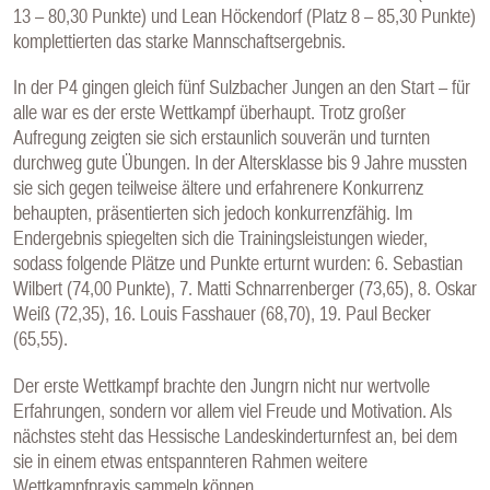
13 – 80,30 Punkte) und Lean Höckendorf (Platz 8 – 85,30 Punkte)
komplettierten das starke Mannschaftsergebnis.
In der P4 gingen gleich fünf Sulzbacher Jungen an den Start – für
alle war es der erste Wettkampf überhaupt. Trotz großer
Aufregung zeigten sie sich erstaunlich souverän und turnten
durchweg gute Übungen. In der Altersklasse bis 9 Jahre mussten
sie sich gegen teilweise ältere und erfahrenere Konkurrenz
behaupten, präsentierten sich jedoch konkurrenzfähig. Im
Endergebnis spiegelten sich die Trainingsleistungen wieder,
sodass folgende Plätze und Punkte erturnt wurden: 6. Sebastian
Wilbert (74,00 Punkte), 7. Matti Schnarrenberger (73,65), 8. Oskar
Weiß (72,35), 16. Louis Fasshauer (68,70), 19. Paul Becker
(65,55).
Der erste Wettkampf brachte den Jungrn nicht nur wertvolle
Erfahrungen, sondern vor allem viel Freude und Motivation. Als
nächstes steht das Hessische Landeskinderturnfest an, bei dem
sie in einem etwas entspannteren Rahmen weitere
Wettkampfpraxis sammeln können.