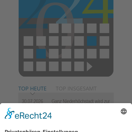
TOP HEUTE
TOP INSGESAMT
30.07.2026
Ganz Niederhöchstadt wird zur
Festmeile
06.08.2026
Jugendchor Hochtaunus
präsentiert sein neues
Programm „Changes“