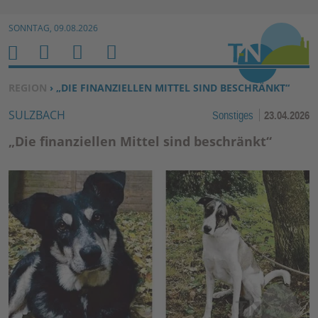
Zur Navigation springen ↓
SONNTAG, 09.08.2026
Zum Inhalt springen ↓
M
S
B
H
E
U
E
O
SIE BEFINDEN SICH HIER:
REGION
› „DIE FINANZIELLEN MITTEL SIND BESCHRÄNKT“
N
C
N
M
SULZBACH
Sonstiges
23.04.2026
U
H
U
E
E
T
„Die finanziellen Mittel sind beschränkt“
N
Z
E
R
F
U
N
K
TI
O
N