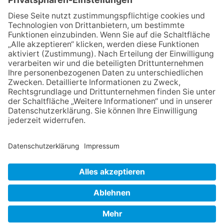
23.07.2026
Zwischen Fachwerk, Wein und
Sommerabend: Der Rettershof
lädt wieder zum Weinfest ein
06.08.2026
Hisamoto und Tölke begeistern
mit Werken von Walter
Wachsmuth
09.07.2026
Wasserampel steht auf Gelb:
Stadt ruft zum Wassersparen
auf
NACH OBEN
Impressum
Datenschutz
Netiquette
FAQ
AGB
Copyright Taunus Nachrichten 2009 bis 2026