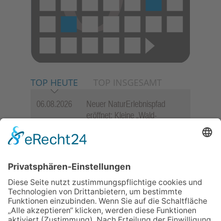
TOP HEUTE
TOP INSGESAMT
06.08.2026
Neuer NaturErlebnispfad
eröffnet: Kleine „Wald-
Detektive“ auf den Spuren der
Maus
06.08.2026
Baustellenführung führt auch in
die Zukunft der Stadt
Königstein
06.08.2026
Gewinnspiel zum Start ins
Schuljahr
06.08.2026
„Rock auf der Burg“ lässt