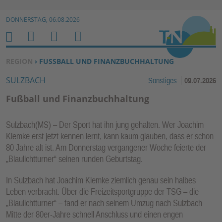
Zur Navigation springen ↓
DONNERSTAG, 06.08.2026
Zum Inhalt springen ↓
M
S
B
H
E
U
E
O
SIE BEFINDEN SICH HIER:
REGION
› FUSSBALL UND FINANZBUCHHALTUNG
N
C
N
M
SULZBACH
Sonstiges
09.07.2026
U
H
U
E
E
T
Fußball und Finanzbuchhaltung
N
Z
E
Sulzbach(MS) – Der Sport hat ihn jung gehalten. Wer Joachim
R
Klemke erst jetzt kennen lernt, kann kaum glauben, dass er schon
F
80 Jahre alt ist. Am Donnerstag vergangener Woche feierte der
U
„Blaulichtturner“ seinen runden Geburtstag.
N
In Sulzbach hat Joachim Klemke ziemlich genau sein halbes
K
Leben verbracht. Über die Freizeitsportgruppe der TSG – die
TI
„Blaulichtturner“ – fand er nach seinem Umzug nach Sulzbach
O
Mitte der 80er-Jahre schnell Anschluss und einen engen
N