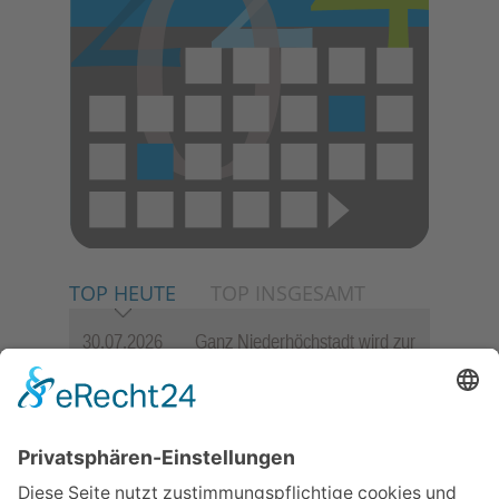
TOP HEUTE
TOP INSGESAMT
30.07.2026
Ganz Niederhöchstadt wird zur
Festmeile
06.08.2026
Jugendchor Hochtaunus
präsentiert sein neues
Programm „Changes“
06.08.2026
Hisamoto und Tölke begeistern