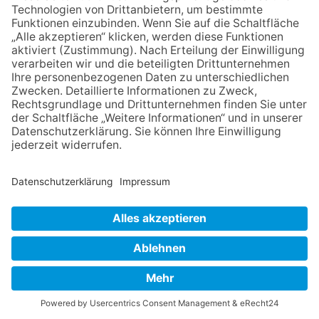
mit Werken von Walter
Wachsmuth
09.07.2026
Wasserampel steht auf Gelb:
Stadt ruft zum Wassersparen
auf
23.07.2026
Zwischen Fachwerk, Wein und
Sommerabend: Der Rettershof
lädt wieder zum Weinfest ein
NACH OBEN
Impressum
Datenschutz
Netiquette
FAQ
AGB
Copyright Taunus Nachrichten 2009 bis 2026
Powered by
native:media
.