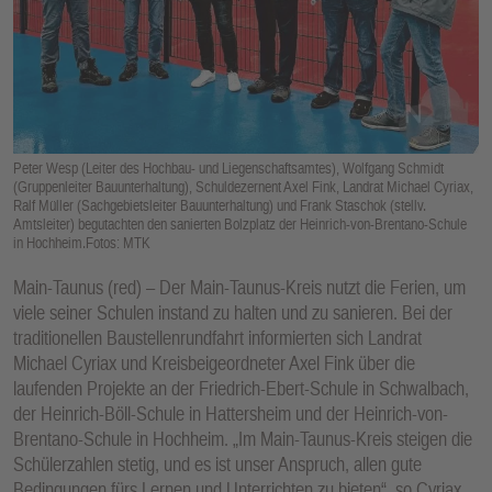
E
N
Peter Wesp (Leiter des Hochbau- und Liegenschaftsamtes), Wolfgang Schmidt
(Gruppenleiter Bauunterhaltung), Schuldezernent Axel Fink, Landrat Michael Cyriax,
Ralf Müller (Sachgebietsleiter Bauunterhaltung) und Frank Staschok (stellv.
Amtsleiter) begutachten den sanierten Bolzplatz der Heinrich-von-Brentano-Schule
in Hochheim.Fotos: MTK
Main-Taunus (red) – Der Main-Taunus-Kreis nutzt die Ferien, um
viele seiner Schulen instand zu halten und zu sanieren. Bei der
traditionellen Baustellenrundfahrt informierten sich Landrat
Michael Cyriax und Kreisbeigeordneter Axel Fink über die
laufenden Projekte an der Friedrich-Ebert-Schule in Schwalbach,
der Heinrich-Böll-Schule in Hattersheim und der Heinrich-von-
Brentano-Schule in Hochheim. „Im Main-Taunus-Kreis steigen die
Schülerzahlen stetig, und es ist unser Anspruch, allen gute
Bedingungen fürs Lernen und Unterrichten zu bieten“, so Cyriax.