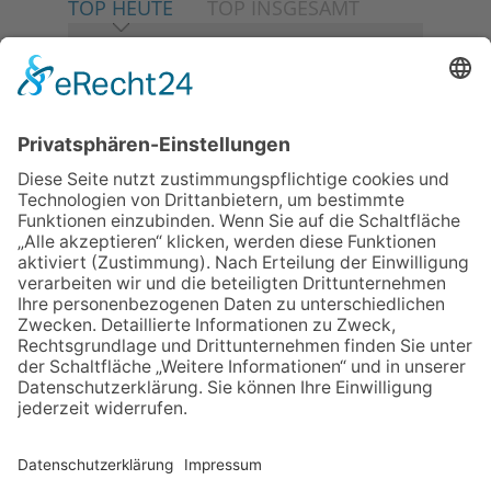
TOP HEUTE
TOP INSGESAMT
06.08.2026
Neuer NaturErlebnispfad
eröffnet: Kleine „Wald-
Detektive“ auf den Spuren der
Maus
06.08.2026
Baustellenführung führt auch in
die Zukunft der Stadt
Königstein
06.08.2026
Klinikforum zum Thema
Karpaltunnelsyndrom
06.08.2026
Gewinnspiel zum Start ins
Schuljahr
06.08.2026
„Rock auf der Burg“ lässt
Königstein beben