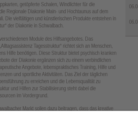
pkarten, getöpferte Schalen, Windlichter für die
06.0
 die Regionale Diakonie Main- und Hochtaunus auf dem
 Die vielfältigen und künstlerischen Produkte entstehen in
06.0
tur“ der Diakonie in Schwalbach.
er verschiedenen Module des Hilfsangebotes. Das
„Alltagsassistenz Tagesstruktur“ richtet sich an Menschen,
ens Hilfe benötigen. Diese Struktur bietet psychisch kranken
ebote der Diakonie ergänzen sich zu einem verbindlichen
eutische Angebote, lebenspraktisches Training, Hilfe und
enzen und sportliche Aktivitäten. Das Ziel der täglichen
ebensführung zu erreichen und die Lebensqualität zu
ur und Hilfen zur Stabilisierung steht dabei die
sourcen im Vordergrund.
albacher Markt sollen dazu beitragen, dass das kreative
z Tagesstruktur“ erhalten bleibt und erweitert werden kann.
er Diakonie sind am 15. August und am 12. September,