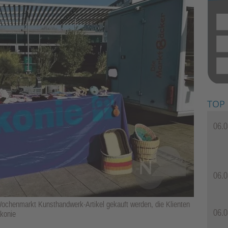
TOP
06.0
06.0
chenmarkt Kunsthandwerk-Artikel gekauft werden, die Klienten
06.0
akonie