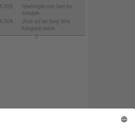
8.2026
Gewinnspiel zum Start ins
Schuljahr
8.2026
„Rock auf der Burg“ lässt
Königstein beben