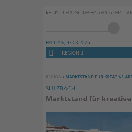
REGISTRIERUNG LESER-REPORTER
A
FREITAG, 07.08.2026
REGION
H
O
M
SIE BEFINDEN SICH HIER:
REGION
› MARKTSTAND FÜR KREATIVE AR
E
SULZBACH
Marktstand für kreative