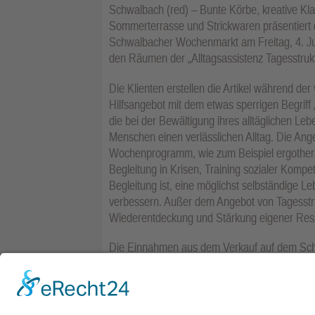
Schwalbach (red) – Bunte Körbe, kreative Klap
Sommerterrasse und Strickwaren präsentiert
Schwalbacher Wochenmarkt am Freitag, 4. Juli.
den Räumen der „Alltagsassistenz Tagesstruk
Die Klienten erstellen die Artikel während d
Hilfsangebot mit dem etwas sperrigen Begriff 
die bei der Bewältigung ihres alltäglichen Leb
Menschen einen verlässlichen Alltag. Die Ang
Wochenprogramm, wie zum Beispiel ergotherap
Begleitung in Krisen, Training sozialer Kompet
Begleitung ist, eine möglichst selbständige L
verbessern. Außer dem Angebot von Tagesstrukt
Wiederentdeckung und Stärkung eigener Res
Die Einnahmen aus dem Verkauf auf dem Schw
Angebot für die Besucher der „Alltagsassisten
Die nächsten Markttermine mit einem Stand d
jeweils von 9 bis 13 Uhr.