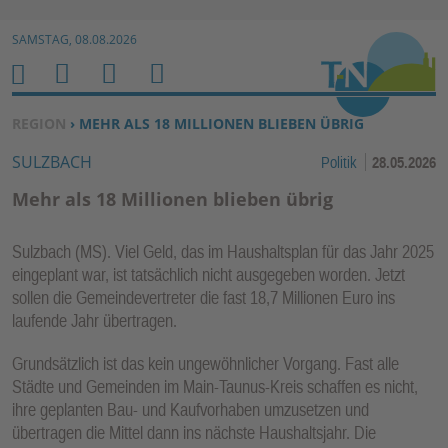
Zur Navigation springen ↓
SAMSTAG, 08.08.2026
Zum Inhalt springen ↓
M
S
B
H
E
U
E
O
SIE BEFINDEN SICH HIER:
REGION
› MEHR ALS 18 MILLIONEN BLIEBEN ÜBRIG
N
C
N
M
SULZBACH
Politik
28.05.2026
U
H
U
E
E
T
Mehr als 18 Millionen blieben übrig
N
Z
E
Sulzbach (MS). Viel Geld, das im Haushaltsplan für das Jahr 2025
R
eingeplant war, ist tatsächlich nicht ausgegeben worden. Jetzt
F
sollen die Gemeindevertreter die fast 18,7 Millionen Euro ins
U
laufende Jahr übertragen.
N
Grundsätzlich ist das kein ungewöhnlicher Vorgang. Fast alle
K
Städte und Gemeinden im Main-Taunus-Kreis schaffen es nicht,
TI
ihre geplanten Bau- und Kaufvorhaben umzusetzen und
O
übertragen die Mittel dann ins nächste Haushaltsjahr. Die
N