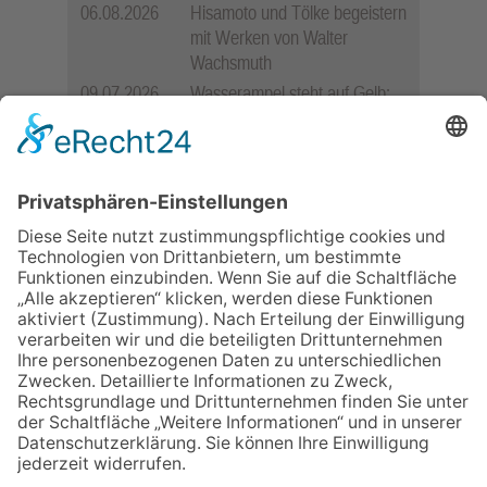
06.08.2026
Hisamoto und Tölke begeistern
mit Werken von Walter
Wachsmuth
09.07.2026
Wasserampel steht auf Gelb:
Stadt ruft zum Wassersparen
auf
12.05.2026
Zweisprachige Lesung im 7.
Himmel: Vom Geschenk zum
60. Geburtstag zur Autoren-
Karriere
10.05.2026
Hauptamtlicher CDU-Stadtrat
für Friedrichsdorf?
11.05.2026
FREIE WÄHLER Bad
Homburg starten
Bürgerumfrage für Berliner
Siedlung und
Gartenfeldsiedlung