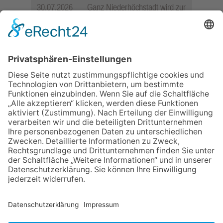
30.07.2026
Ganz Niederhöchstadt wird zur
Festmeile
23.07.2026
Zwischen Fachwerk, Wein und
Sommerabend: Der Rettershof
lädt wieder zum Weinfest ein
06.08.2026
Jugendchor Hochtaunus
präsentiert sein neues
Programm „Changes“
06.08.2026
„die 80er live“ – Die große
Stadiontour kommt nach
Frankfurt
06.08.2026
Hisamoto und Tölke begeistern
mit Werken von Walter
Wachsmuth
NACH OBEN