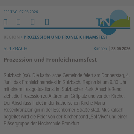
Zur Navigation springen ↓
FREITAG, 07.08.2026
Zum Inhalt springen ↓
M
S
B
H
E
U
E
O
SIE BEFINDEN SICH HIER:
REGION
› PROZESSION UND FRONLEICHNAMSFEST
N
C
N
M
SULZBACH
Kirchen
28.05.2026
U
H
U
E
E
T
Prozession und Fronleichnamsfest
N
Z
E
Sulzbach (sa). Die katholische Gemeinde feiert am Donnerstag, 4.
R
Juni, das Fronleichnamsfest in Sulzbach. Beginn ist um 9.30 Uhr
F
mit einem Festgottesdienst im Sulzbacher Park. Anschließend
U
zieht die Prozession zu Altären am Grillplatz und vor der Kirche.
N
Der Abschluss findet in der katholischen Kirche Maria
K
Rosenkranzkönigin in der Eschborner Straße statt. Musikalisch
TI
begleitet wird die Feier von der Kirchenband „Sol Vivo“ und einer
Bläsergruppe der Hochschule Frankfurt.
O
N