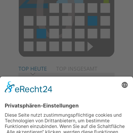
TOP HEUTE
TOP INSGESAMT
06.08.2026
Neuer NaturErlebnispfad
eröffnet: Kleine „Wald-
Detektive“ auf den Spuren der
Maus
30.07.2026
Ganz Niederhöchstadt wird zur
Festmeile
06.08.2026
Baustellenführung führt auch in
die Zukunft der Stadt