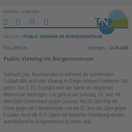
Zur Navigation springen ↓
MONTAG, 10.08.2026
Zum Inhalt springen ↓
M
S
B
H
E
U
E
O
SIE BEFINDEN SICH HIER:
REGION
› PUBLIC VIEWING IM BÜRGERZENTRUM
N
C
N
M
SULZBACH
Sonstiges
14.05.2026
U
H
U
E
E
T
Public Viewing im Bürgerzentrum
N
Z
E
Sulzbach (sa). Neunmal wird es während der kommenden
R
Fußball-WM ein Public Viewing im Bürgerzentrum Frankfurter Hof
F
geben. Der 1. FC Sulzbach wird alle Spiele der deutschen
U
Mannschaft übertragen. Los geht es am Sonntag, 14. Juni, mit
N
dem Spiel Deutschland gegen Curacao. Am 20. Juni folgt die
K
Partie gegen die Elfenbeinküste und am 25. Juni das Spiel gegen
TI
Ecuador. Auch die K.O.-Spiele mit deutscher Beteiligung werden
anschließend im Bürgerzentrum zu sehen sein.
O
N