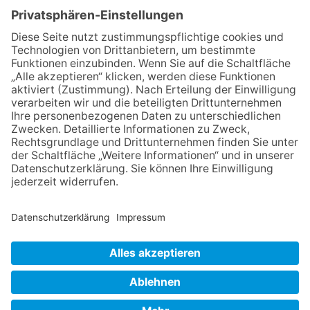
04.06.2026
Junge Musiker erringen Sieg
beim Mendelssohn-
Wettbewerb
23.07.2026
Partnerschaftsverein
Kronberg-Aberystwyth feiert
30-Jähriges
06.08.2026
„Die Globale Märchenstraße“:
Workshopreihe in der
Stadtbücherei
13.05.2026
GEWINNSPIEL
NACH OBEN
Impressum
Datenschutz
Netiquette
FAQ
AGB
Copyright Taunus Nachrichten 2009 bis 2026