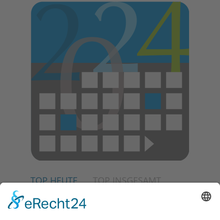
E
N
TOP HEUTE
TOP INSGESAMT
02.07.2026
Jetzt für Kulturförderpreis
bewerben