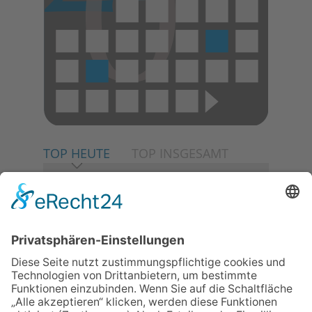
TOP HEUTE
TOP INSGESAMT
06.08.2026
Neuer NaturErlebnispfad
eröffnet: Kleine „Wald-
Detektive“ auf den Spuren der
Maus
30.07.2026
Ganz Niederhöchstadt wird zur
Festmeile
06.08.2026
Baustellenführung führt auch in
die Zukunft der Stadt