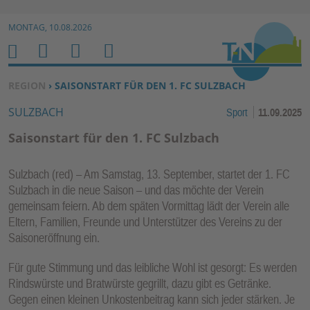
Zur Navigation springen ↓
MONTAG, 10.08.2026
Zum Inhalt springen ↓
M
S
B
H
E
U
E
O
SIE BEFINDEN SICH HIER:
REGION
› SAISONSTART FÜR DEN 1. FC SULZBACH
N
C
N
M
SULZBACH
Sport
11.09.2025
U
H
U
E
E
T
Saisonstart für den 1. FC Sulzbach
N
Z
E
Sulzbach (red) – Am Samstag, 13. September, startet der 1. FC
R
Sulzbach in die neue Saison – und das möchte der Verein
F
gemeinsam feiern. Ab dem späten Vormittag lädt der Verein alle
U
Eltern, Familien, Freunde und Unterstützer des Vereins zu der
N
Saisoneröffnung ein.
K
Für gute Stimmung und das leibliche Wohl ist gesorgt: Es werden
TI
Rindswürste und Bratwürste gegrillt, dazu gibt es Getränke.
O
Gegen einen kleinen Unkostenbeitrag kann sich jeder stärken. Je
N