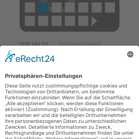
TOP HEUTE
TOP INSGESAMT
04.06.2026
Junge Musiker erringen Sieg
beim Mendelssohn-
Wettbewerb
02.07.2026
Jetzt für Kulturförderpreis
bewerben
13.05.2026
GEWINNSPIEL
23.07.2026
Partnerschaftsverein
Kronberg-Aberystwyth feiert
30-Jähriges
06.08.2026
„die 80er live“ – Die große
Stadiontour kommt nach