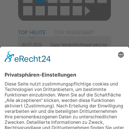
TOP HEUTE
TOP INSGESAMT
30.07.2026
Ganz Niederhöchstadt wird zur
Festmeile
06.08.2026
Jugendchor Hochtaunus
präsentiert sein neues
Programm „Changes“
06.08.2026
Hisamoto und Tölke begeistern
mit Werken von Walter
Wachsmuth
23.07.2026
Zwischen Fachwerk, Wein und
Sommerabend: Der Rettershof
lädt wieder zum Weinfest ein
09.07.2026
Wasserampel steht auf Gelb: