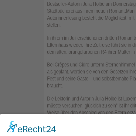
Bestseller-Autorin Julia Holbe am Donnersta
Stadtbücherei aus ihrem neuen Roman „Man mü
Autorinnenlesung besteht die Möglichkeit, mit
stellen.
In ihrem im Juli erschienenen dritten Roman 
Elternhaus wieder. Ihre Zeitreise führt sie in
dem alten, orangefarbenen R4 ihrer Mutter in
Bei Crêpes und Cidre unterm Sternenhimmel u
als geplant, werden sie von den Gesetzen ihre
Fest und seine Gäste – und selbstbemalte Pl
braucht.
Die Lektorin und Autorin Julia Holbe ist Luxe
müsste versuchen, glücklich zu sein“ ist ihr d
Weise über den Abschied von den Eltern erzäh
Der Eintritt zur Lesung in Schwalbach kostet f
und in der Geschäftsstelle der Kulturkreis 