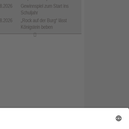
8.2026
Gewinnspiel zum Start ins
Schuljahr
8.2026
„Rock auf der Burg“ lässt
Königstein beben