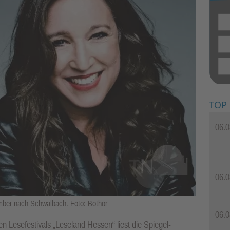
TOP
06.0
06.0
mber nach Schwalbach. Foto: Bothor
06.0
 Lesefestivals „Leseland Hessen“ liest die Spiegel-