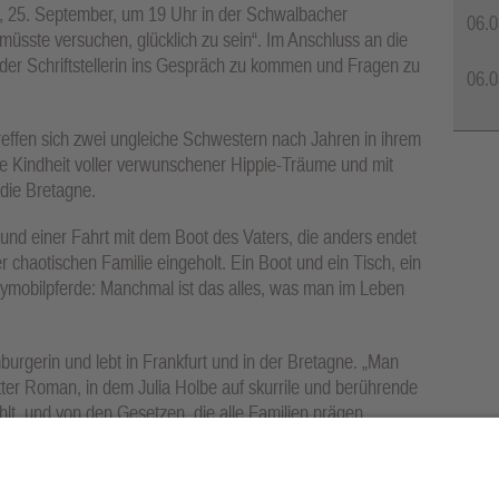
g, 25. September, um 19 Uhr in der Schwalbacher
06.0
sste versuchen, glücklich zu sein“. Im Anschluss an die
 der Schriftstellerin ins Gespräch zu kommen und Fragen zu
06.0
treffen sich zwei ungleiche Schwestern nach Jahren in ihrem
 die Kindheit voller verwunschener Hippie-Träume und mit
 die Bretagne.
nd einer Fahrt mit dem Boot des Vaters, die anders endet
r chaotischen Familie eingeholt. Ein Boot und ein Tisch, ein
aymobilpferde: Manchmal ist das alles, was man im Leben
mburgerin und lebt in Frankfurt und in der Bretagne. „Man
ritter Roman, in dem Julia Holbe auf skurrile und berührende
lt, und von den Gesetzen, die alle Familien prägen.
ünf Euro. Karten gibt es im Vorverkauf in der Stadtbücherei
GmbH im Schwalbacher Rathaus sowie an der Abendkasse.