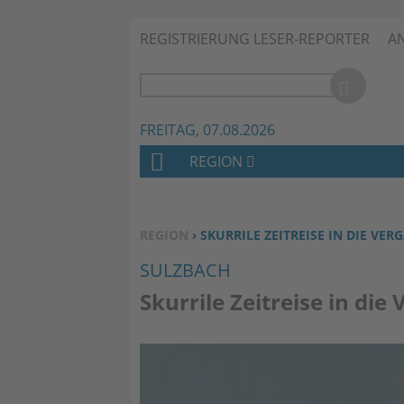
REGISTRIERUNG LESER-REPORTER
A
FREITAG, 07.08.2026
REGION
H
O
M
SIE BEFINDEN SICH HIER:
REGION
› SKURRILE ZEITREISE IN DIE VE
E
SULZBACH
Skurrile Zeitreise in die