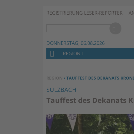
REGISTRIERUNG LESER-REPORTER
A
DONNERSTAG, 06.08.2026
REGION
H
O
M
SIE BEFINDEN SICH HIER:
REGION
› TAUFFEST DES DEKANATS KRON
E
SULZBACH
Tauffest des Dekanats 