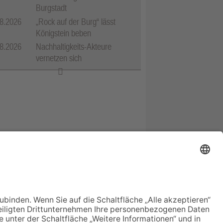
Burgstadt
8.2026
„Rock auf der Burg“ lässt
Königstein beben
8.2026
Nachhaltigkeits-Akteure
vernetzen sich