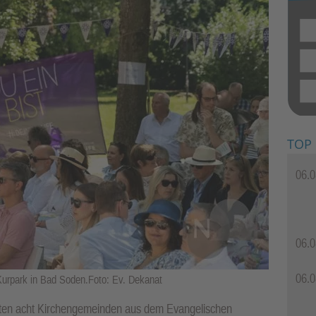
TOP
06.0
06.0
06.0
urpark in Bad Soden.Foto: Ev. Dekanat
rten acht Kirchengemeinden aus dem Evangelischen