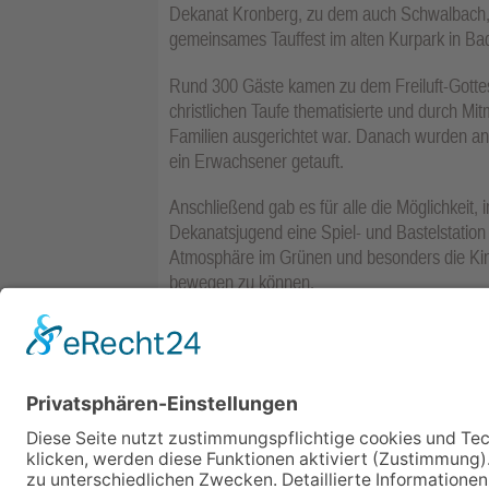
Dekanat Kronberg, zu dem auch Schwalbach,
gemeinsames Tauffest im alten Kurpark in Ba
Rund 300 Gäste kamen zu dem Freiluft-Gottes
christlichen Taufe thematisierte und durch M
Familien ausgerichtet war. Danach wurden an
ein Erwachsener getauft.
Anschließend gab es für alle die Möglichkeit, 
Dekanatsjugend eine Spiel- und Bastelstatio
Atmosphäre im Grünen und besonders die Kind
bewegen zu können.
Alle zwei Jahre feiert das Dekanat Kronberg e
2027.