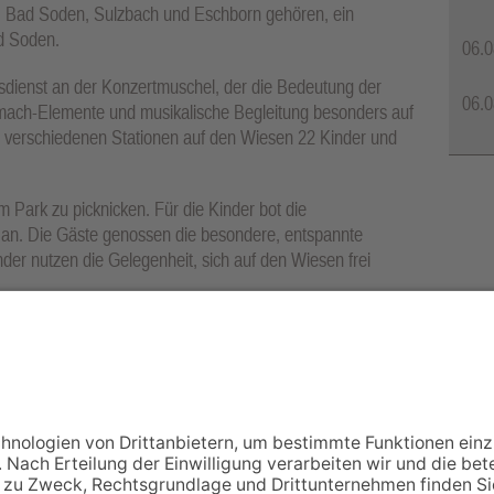
 Bad Soden, Sulzbach und Eschborn gehören, ein
d Soden.
06.0
dienst an der Konzertmuschel, der die Bedeutung der
06.0
itmach-Elemente und musikalische Begleitung besonders auf
 verschiedenen Stationen auf den Wiesen 22 Kinder und
im Park zu picknicken. Für die Kinder bot die
n an. Die Gäste genossen die besondere, entspannte
er nutzen die Gelegenheit, sich auf den Wiesen frei
in Open-Air-Tauffest – das nächste Mal voraussichtlich
NACH OBEN