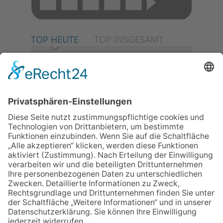
TOP HEUTE
TOP INSGESAMT
06.08.2026
Neuer NaturErlebnispfad
eröffnet: Kleine „Wald-
Detektive“ auf den Spuren der
Maus
06.08.2026
Baustellenführung führt auch in
die Zukunft der Stadt
Königstein
06.08.2026
Klinikforum zum Thema
Karpaltunnelsyndrom
06.08.2026
Gewinnspiel zum Start ins
Schuljahr
06.08.2026
„Rock auf der Burg“ lässt
Königstein beben