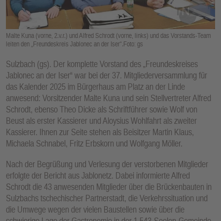
E
N
Malte Kuna (vorne, 2.v.r.) und Alfred Schrodt (vorne, links) und das Vorstands-Team
leiten den „Freundeskreis Jablonec an der Iser“.Foto: gs
Sulzbach (gs). Der komplette Vorstand des „Freundeskreises
Jablonec an der Iser“ war bei der 37. Mitgliederversammlung für
das Kalender 2025 im Bürgerhaus am Platz an der Linde
anwesend: Vorsitzender Malte Kuna und sein Stellvertreter Alfred
Schrodt, ebenso Theo Dicke als Schriftführer sowie Wolf von
Beust als erster Kassierer und Aloysius Wohlfahrt als zweiter
Kassierer. Ihnen zur Seite stehen als Beisitzer Martin Klaus,
Michaela Schnabel, Fritz Erbskorn und Wolfgang Möller.
Nach der Begrüßung und Verlesung der verstorbenen Mitglieder
erfolgte der Bericht aus Jablonetz. Dabei informierte Alfred
Schrodt die 43 anwesenden Mitglieder über die Brückenbauten in
Sulzbachs tschechischer Partnerstadt, die Verkehrssituation und
die Umwege wegen der vielen Baustellen sowie über die
schwierige Lage der Gastronomie in der 1.543-Seelen-Gemeinde