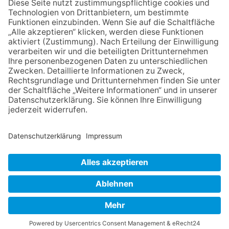
NACH OBEN
Impressum
Datenschutz
Netiquette
FAQ
AGB
Mediadaten
Copyright Taunus Nachrichten 2009 bis 2026
Powered by
native:media
.