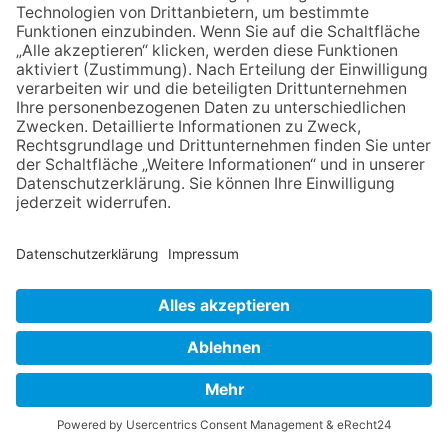
Schülerreporter
InternationalJuniorScienceOlympiade
Von Yohan Haas (7. Klasse, Eichendorffschule Kelkheim)
„Die Internationale Junior-Science-Olympiade (IJSO) ist eine
großartige Möglichkeit, junge Schülerinnen und Schüler früh für
Naturwissenschaften zu begeistern. Die Olympiade fördert nicht
nur fachliches Wissen, sondern auch Neugier, Teamfähigkeit und
eigenständiges Denken.“ Das sagt die Lehrerin Gabriela
Blumschein, die schon seit Jahren die jungen