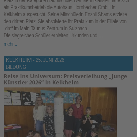
Platz in der Kategorie Hauptschule. Der Neuntklässler hatte sich
als Praktikumsbetrieb die Autohaus Hornbacher GmbH in
Kelkheim ausgesucht. Seine Mitschülerin Enzhil Shams erzielte
den dritten Platz. Sie absolvierte ihr Praktikum in der Filiale von
„dm“ im Main-Taunus-Zentrum in Sulzbach.
Die siegreichen Schüler erhielten Urkunden und …
mehr...
KELKHEIM
-
25. JUNI 2026
BILDUNG
Reise ins Universum: Preisverleihung „Junge
Künstler 2026“ in Kelkheim