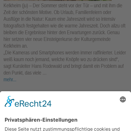
Kelkheim (ju) – Der Sommer steht vor der Tür – und mit ihm die
Zeit der schönsten Motive. Ob Urlaub, Familienfeiern oder
Ausflüge in die Natur: Kaum eine Jahreszeit wird so intensiv
fotografisch festgehalten wie die warme Jahreszeit. Doch allzu oft
bleiben die Ergebnisse hinter den Erwartungen zurück. Genau
hier setzen vier neue Einsteigerkurse der Kulturgemeinde
Kelkheim an.
„Die Kameras und Smartphones werden immer raffinierter. Leider
weiß kaum noch jemand, welche Knöpfe wo zu drücken sind“,
sagt Kursleiter Hans Rodewald und bringt damit ein Problem auf
den Punkt, das viele …
mehr...
KELKHEIM
-
09. APRIL 2026
BILDUNG
Ein internationaler Wettbewerb für junge
Nawi-Experten