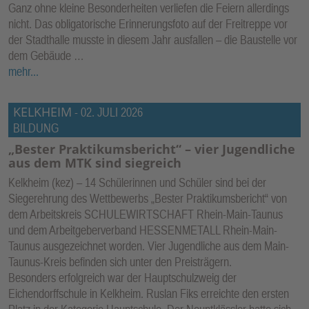
Ganz ohne kleine Besonderheiten verliefen die Feiern allerdings
nicht. Das obligatorische Erinnerungsfoto auf der Freitreppe vor
der Stadthalle musste in diesem Jahr ausfallen – die Baustelle vor
dem Gebäude …
mehr...
KELKHEIM
-
02. JULI 2026
BILDUNG
„Bester Praktikumsbericht“ – vier Jugendliche
aus dem MTK sind siegreich
Kelkheim (kez) – 14 Schülerinnen und Schüler sind bei der
Siegerehrung des Wettbewerbs „Bester Praktikumsbericht“ von
dem Arbeitskreis SCHULEWIRTSCHAFT Rhein-Main-Taunus
und dem Arbeitgeberverband HESSENMETALL Rhein-Main-
Taunus ausgezeichnet worden. Vier Jugendliche aus dem Main-
Taunus-Kreis befinden sich unter den Preisträgern.
Besonders erfolgreich war der Hauptschulzweig der
Eichendorffschule in Kelkheim. Ruslan Fiks erreichte den ersten