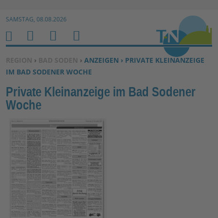
Zur Navigation springen ↓
SAMSTAG, 08.08.2026
Zum Inhalt springen ↓
M
S
B
H
E
U
E
O
SIE BEFINDEN SICH HIER:
REGION
›
BAD SODEN
›
ANZEIGEN › PRIVATE KLEINANZEIGE
N
C
N
M
IM BAD SODENER WOCHE
U
H
U
E
Private Kleinanzeige im Bad Sodener
E
T
Woche
N
Z
E
R
F
U
N
K
TI
O
N