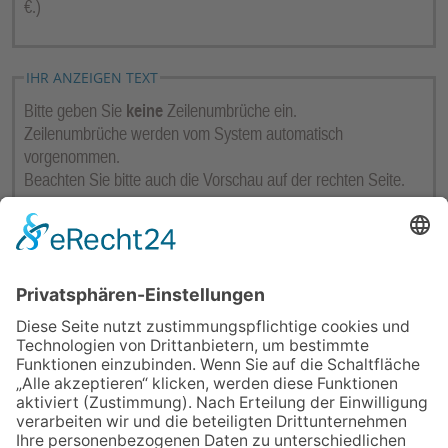
€.)
IHR ANZEIGEN TEXT
Bitte geben Sie
keine
Zeilenumbrüche ein.
Zeilenumbrüche werden vom System automatisch
vorgenommen.
Beachten Sie bitte auch die Vorschau auf der rechten Seite.
Maximale Anzahl Zeichen pro Zeile: 28
Anzeigenvorschau