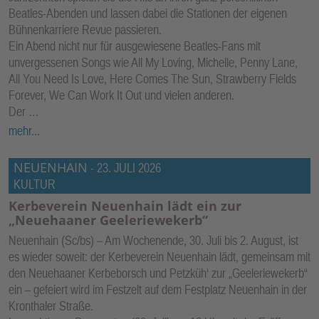
Beatles-Abenden und lassen dabei die Stationen der eigenen
Bühnenkarriere Revue passieren.
Ein Abend nicht nur für ausgewiesene Beatles-Fans mit
unvergessenen Songs wie All My Loving, Michelle, Penny Lane,
All You Need Is Love, Here Comes The Sun, Strawberry Fields
Forever, We Can Work It Out und vielen anderen.
Der …
mehr...
NEUENHAIN
-
23. JULI 2026
KULTUR
Kerbeverein Neuenhain lädt ein zur
„Neuehaaner Geeleriewekerb“
Neuenhain (Sc/bs) – Am Wochenende, 30. Juli bis 2. August, ist
es wieder soweit: der Kerbeverein Neuenhain lädt, gemeinsam mit
den Neuehaaner Kerbeborsch und Petzküh‘ zur „Geeleriewekerb“
ein – gefeiert wird im Festzelt auf dem Festplatz Neuenhain in der
Kronthaler Straße.