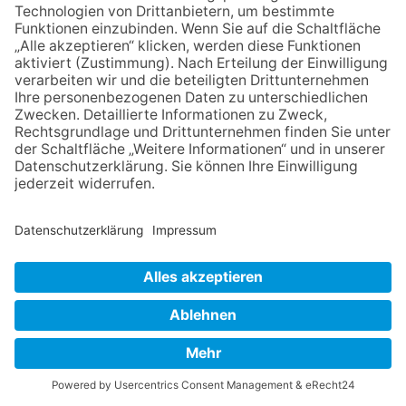
füllt die Kirche St. Katharina mit Klang und
Lebensfreude
Bad Soden (es) – Wieder, bereits zum 11. Mal, hat der Verein
„Freunde der Kirchenmusik St. Katharina Bad Soden e.V.“
zu einer Chorprojektwoche eingeladen. Sechsunddreißig
Frauen und fünfzehn Männer folgten der Einladung.
Ein straffer täglicher Probenplan mit Generalprobe und
Konzert erwartete die Singenden unter der bewährten