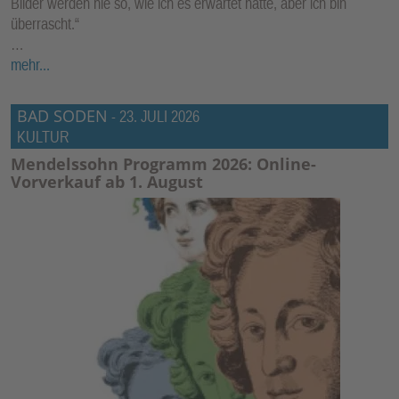
Bilder werden nie so, wie ich es erwartet hätte, aber ich bin
überrascht.“
…
mehr...
BAD SODEN
-
23. JULI 2026
KULTUR
Mendelssohn Programm 2026: Online-
Vorverkauf ab 1. August