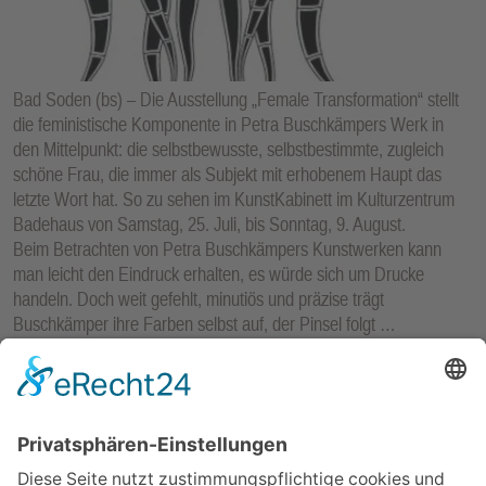
Bad Soden (bs) – Die Ausstellung „Female Transformation“ stellt
die feministische Komponente in Petra Buschkämpers Werk in
den Mittelpunkt: die selbstbewusste, selbstbestimmte, zugleich
schöne Frau, die immer als Subjekt mit erhobenem Haupt das
letzte Wort hat. So zu sehen im KunstKabinett im Kulturzentrum
Badehaus von Samstag, 25. Juli, bis Sonntag, 9. August.
Beim Betrachten von Petra Buschkämpers Kunstwerken kann
man leicht den Eindruck erhalten, es würde sich um Drucke
handeln. Doch weit gefehlt, minutiös und präzise trägt
Buschkämper ihre Farben selbst auf, der Pinsel folgt …
mehr...
BAD SODEN
-
09. JULI 2026
KULTUR
Dankbar und aus vollem Herzen: Projektchor