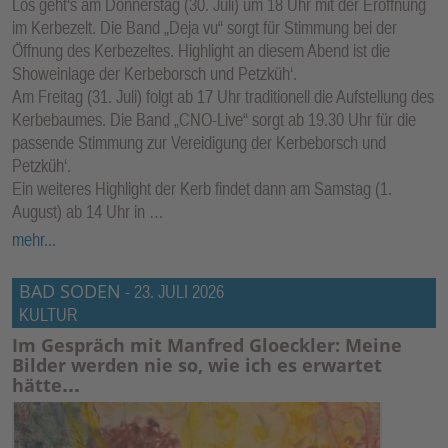
Los geht‘s am Donnerstag (30. Juli) um 18 Uhr mit der Eröffnung
im Kerbezelt. Die Band „Deja vu“ sorgt für Stimmung bei der
Öffnung des Kerbezeltes. Highlight an diesem Abend ist die
Showeinlage der Kerbeborsch und Petzküh‘.
Am Freitag (31. Juli) folgt ab 17 Uhr traditionell die Aufstellung des
Kerbebaumes. Die Band „CNO-Live“ sorgt ab 19.30 Uhr für die
passende Stimmung zur Vereidigung der Kerbeborsch und
Petzküh‘.
Ein weiteres Highlight der Kerb findet dann am Samstag (1.
August) ab 14 Uhr in …
mehr...
BAD SODEN
-
23. JULI 2026
KULTUR
Im Gespräch mit Manfred Gloeckler: Meine
Bilder werden nie so, wie ich es erwartet
hätte…