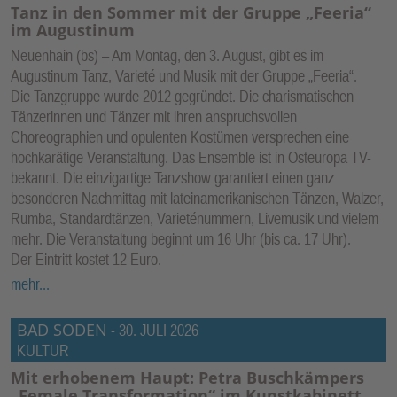
Tanz in den Sommer mit der Gruppe „Feeria“
im Augustinum
Neuenhain (bs) – Am Montag, den 3. August, gibt es im
Augustinum Tanz, Varieté und Musik mit der Gruppe „Feeria“.
Die Tanzgruppe wurde 2012 gegründet. Die charismatischen
Tänzerinnen und Tänzer mit ihren anspruchsvollen
Choreographien und opulenten Kostümen versprechen eine
hochkarätige Veranstaltung. Das Ensemble ist in Osteuropa TV-
bekannt. Die einzigartige Tanzshow garantiert einen ganz
besonderen Nachmittag mit lateinamerikanischen Tänzen, Walzer,
Rumba, Standardtänzen, Varieténummern, Livemusik und vielem
mehr. Die Veranstaltung beginnt um 16 Uhr (bis ca. 17 Uhr).
Der Eintritt kostet 12 Euro.
mehr...
BAD SODEN
-
30. JULI 2026
KULTUR
Mit erhobenem Haupt: Petra Buschkämpers
„Female Transformation“ im Kunstkabinett