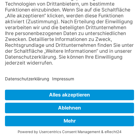
Königstein (kw) – Im Juli beginnen im Forstamt Königstein
umfangreiche Reparaturarbeiten an wichtigen Waldwegen.
Betroffen sind insbesondere der Hardtbergweg im Revier
Kronberg, der Fuchstanzweg im Revier Feldberg sowie der
Weryweg im Revier Schloßborn. Die Arbeiten dauern je nach
Witterung etwa zwölf Wochen.
Für die Arbeiten kommen Spezialmaschinen zum Einsatz, die den
Weg profilieren und das Lichtraumprofil wiederherstellen.
Ziel der Instandsetzung ist es, die Wege für Waldbesucher wie
Fahrradfahrer und Wanderer wieder in einen guten Zustand zu
bringen. Gleichzeitig wird …
mehr...