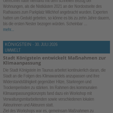
Gerechnet hatte niemand mit dem schnellen Bezug der
Wohnungen, als die Nistkästen 2021 an der Nordostseite des
Rathauses zum Parkplatz Milchhof angebracht wurden. Experten
hatten um Geduld gebeten, so könne es bis zu zehn Jahre dauern,
bis die ersten Nester bezogen würden. Scheinbar …
mehr...
KÖNIGSTEIN
-
30. JULI 2026
UMWELT
Stadt Königstein entwickelt Maßnahmen zur
Klimaanpassung
Die Stadt Königstein im Taunus arbeitet kontinuierlich daran, die
Stadt an die Folgen des Klimawandels anzupassen und ihre
Widerstandsfähigkeit gegenüber Hitze, Starkregen und
Trockenperioden zu stärken. Im Rahmen des kommunalen
Klimaanpassungskonzepts fand dazu ein Workshop mit
Verwaltungsmitarbeitenden sowie verschiedenen lokalen
Akteurinnen und Akteuren statt.
Ziel des Workshops war es, gemeinsam Maßnahmen zu