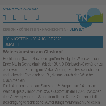
Zur Navigation springen ↓
DONNERSTAG, 06.08.2026
Zum Inhalt springen ↓
M
S
B
H
E
U
E
O
SIE BEFINDEN SICH HIER:
REGION
›
KÖNIGSTEIN
›
NACHRICHTEN
›
UMWELT
N
C
N
M
KÖNIGSTEIN
U
H
U
-
06. AUGUST 2026
E
UMWELT
E
T
N
Z
Waldexkursion am Glaskopf
E
Hochtaunus (kw) – Nach dem großen Erfolg der Waldexkursion
R
Ende Mai in Schneidhain lädt der BUND Königstein-Glashütten zu
F
einer weiteren Führung mit Volker Ziesling, Forstwissenschaftler
U
und Leitender Forstdirektor i.R., diesmal durch den Wald bei
Glashütten ein.
N
Die Exkursion startet am Samstag, 15. August, um 14 Uhr am
K
Waldparkplatz „Tenohütte“ bzw. Glaskopf an der L3025, zwischen
TI
dem Abzweig von der B8 und dem Roten Kreuz. Geplant ist die
O
Besichtigung verschiedener Aufforstungsmaßnahmen und deren
N