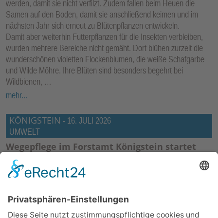
werden, damit sie nicht verfilzt. Zudem fallen beim Heuen die
Samen auf den Boden, damit sie anschließend keimen und im
nächsten Jahr sich erneut zu Blütenpflanzen entwickeln.
Damit aber weiterhin Futterpflanzen für die Insekten verbleiben,
wurden mehrere Bereiche nicht gemäht. Dort blühen zurzeit die
wunderschönen violetten Flockenblumen, die weiße Schafgarbe
und Wilde Möhre. Ihre Blüten sind besonders begehrt bei
Wildbienen, …
mehr...
KÖNIGSTEIN
-
16. JULI 2026
UMWELT
Wegepflege im Forstamt Königstein startet