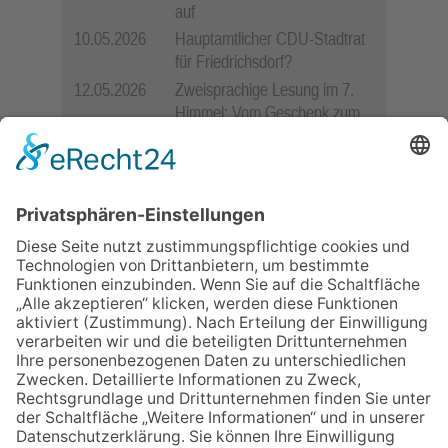
auf
10.05.2026
Hauptamtlicher CDU-Stadtrat
für Friedrichsdorf?
12.05.2026
Zweisprachige Lesung im 7.
Himmel: Vom Geschenk zum
60. Geburtstag zur Autoren-
Karriere
11.05.2026
FREIE WÄHLER Bad
Homburg starten
Bürgerumfrage für Berliner
Siedlung und
Gartenfeldsiedlung