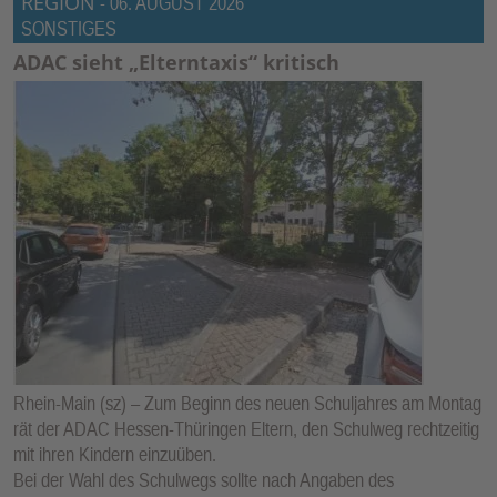
REGION
-
06. AUGUST 2026
E
SONSTIGES
N
ADAC sieht „Elterntaxis“ kritisch
Rhein-Main (sz) – Zum Beginn des neuen Schuljahres am Montag
rät der ADAC Hessen-Thüringen Eltern, den Schulweg rechtzeitig
mit ihren Kindern einzuüben.
Bei der Wahl des Schulwegs sollte nach Angaben des