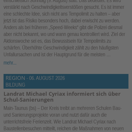
einschließlich Sonntag (9. August) statt. Das bedeutet: Es wird
verstärkt nach Geschwindigkeitsverstößen gesucht. Es ist immer
eine schlechte Idee, sich nicht ans Tempolimit zu halten – aber
jetzt ist das Risiko besonders hoch, dabei erwischt zu werden.
Anders als bei früheren „Speed-Weeks“ gibt die Polizei diesmal
aber nicht bekannt, wo und wann genau kontrolliert wird. Ziel der
Aktionswoche sei es, das Bewusstsein für Tempolimits zu
schärfen. Überhöhte Geschwindigkeit zählt zu den häufigsten
Unfallursachen und ist der Hauptgrund für die meisten …
mehr...
REGION
-
06. AUGUST 2026
BILDUNG
Landrat Michael Cyriax informiert sich über
Schul-Sanierungen
Main-Taunus (bs) – Der Kreis treibt an mehreren Schulen Bau-
und Sanierungsprojekte voran und nutzt dafür auch die
unterrichtsfreie Ferienzeit. Wie Landrat Michael Cyriax nach
Baustellenbesuchen mitteilt, reichen die Maßnahmen von neuen