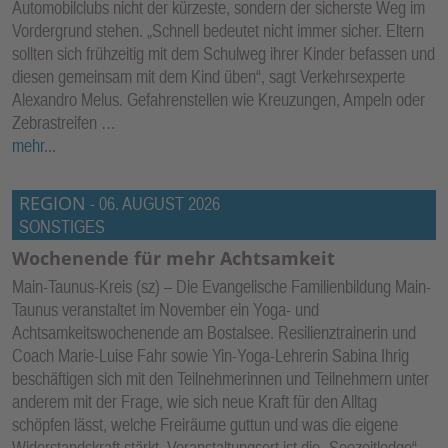
Automobilclubs nicht der kürzeste, sondern der sicherste Weg im
Vordergrund stehen. „Schnell bedeutet nicht immer sicher. Eltern
sollten sich frühzeitig mit dem Schulweg ihrer Kinder befassen und
diesen gemeinsam mit dem Kind üben“, sagt Verkehrsexperte
Alexandro Melus. Gefahrenstellen wie Kreuzungen, Ampeln oder
Zebrastreifen …
mehr...
REGION
-
06. AUGUST 2026
SONSTIGES
Wochenende für mehr Achtsamkeit
Main-Taunus-Kreis (sz) – Die Evangelische Familienbildung Main-
Taunus veranstaltet im November ein Yoga- und
Achtsamkeitswochenende am Bostalsee. Resilienztrainerin und
Coach Marie-Luise Fahr sowie Yin-Yoga-Lehrerin Sabina Ihrig
beschäftigen sich mit den Teilnehmerinnen und Teilnehmern unter
anderem mit der Frage, wie sich neue Kraft für den Alltag
schöpfen lässt, welche Freiräume guttun und was die eigene
Widerstandskraft stärkt. Veranstaltungsort ist die „Seezeitlodge“