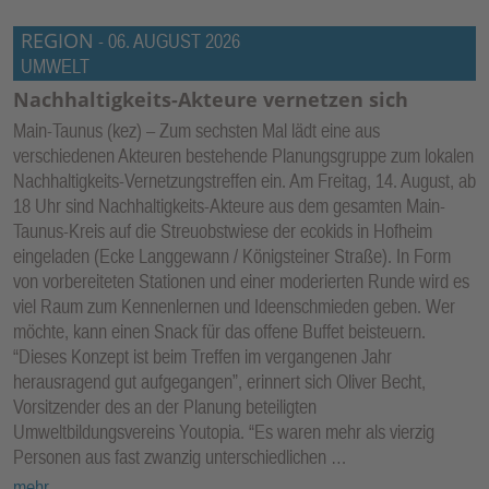
REGION
-
06. AUGUST 2026
UMWELT
Nachhaltigkeits-Akteure vernetzen sich
Main-Taunus (kez) – Zum sechsten Mal lädt eine aus
verschiedenen Akteuren bestehende Planungsgruppe zum lokalen
Nachhaltigkeits-Vernetzungstreffen ein. Am Freitag, 14. August, ab
18 Uhr sind Nachhaltigkeits-Akteure aus dem gesamten Main-
Taunus-Kreis auf die Streuobstwiese der ecokids in Hofheim
eingeladen (Ecke Langgewann / Königsteiner Straße). In Form
von vorbereiteten Stationen und einer moderierten Runde wird es
viel Raum zum Kennenlernen und Ideenschmieden geben. Wer
möchte, kann einen Snack für das offene Buffet beisteuern.
“Dieses Konzept ist beim Treffen im vergangenen Jahr
herausragend gut aufgegangen”, erinnert sich Oliver Becht,
Vorsitzender des an der Planung beteiligten
Umweltbildungsvereins Youtopia. “Es waren mehr als vierzig
Personen aus fast zwanzig unterschiedlichen …
mehr...