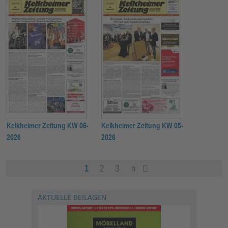
Kelkheimer Zeitung KW 06-
Kelkheimer Zeitung KW 05-
2026
2026
1
2
3
n
äc
let
hst
zte
AKTUELLE BEILAGEN
e
Se
Se
ite
ite
»