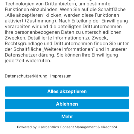
Kronberg/Königstein (kb) – Seit über 30 Jahren organisiert
die Kreisau AG der Altkönigschule eine internationale
Jugendbegegnung im heute polnischen Kreisau, an der
jedes Jahr über 40 Schülerinnen und Schüler aus Gran
Canaria, Polen, Tschechien und Kronberg teilnehmen. Auf
dem ehemaligen Gut der Familie Moltke, das in den Jahren
1942 und 1943 mehrfach Tagungsort der später als Kreisauer
Kreis benannten Widerstandsgruppe gegen den