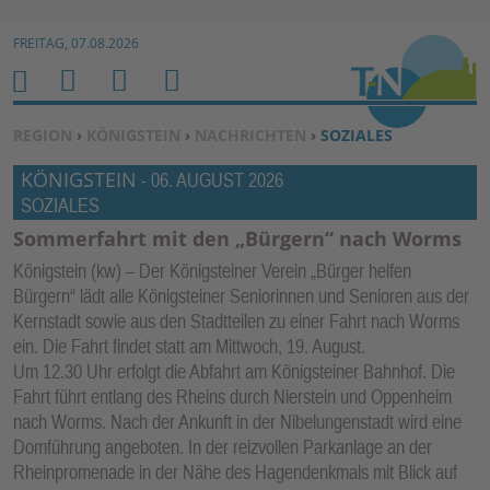
Zur Navigation springen ↓
FREITAG, 07.08.2026
Zum Inhalt springen ↓
M
S
B
H
E
U
E
O
SIE BEFINDEN SICH HIER:
REGION
›
KÖNIGSTEIN
›
NACHRICHTEN
›
SOZIALES
N
C
N
M
KÖNIGSTEIN
U
H
U
-
06. AUGUST 2026
E
SOZIALES
E
T
N
Z
Sommerfahrt mit den „Bürgern“ nach Worms
E
Königstein (kw) – Der Königsteiner Verein „Bürger helfen
R
Bürgern“ lädt alle Königsteiner Seniorinnen und Senioren aus der
F
Kernstadt sowie aus den Stadtteilen zu einer Fahrt nach Worms
U
ein. Die Fahrt findet statt am Mittwoch, 19. August.
Um 12.30 Uhr erfolgt die Abfahrt am Königsteiner Bahnhof. Die
N
Fahrt führt entlang des Rheins durch Nierstein und Oppenheim
K
nach Worms. Nach der Ankunft in der Nibelungenstadt wird eine
TI
Domführung angeboten. In der reizvollen Parkanlage an der
O
Rheinpromenade in der Nähe des Hagendenkmals mit Blick auf
N