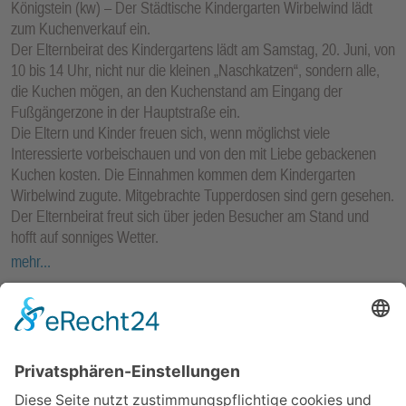
Königstein (kw) – Der Städtische Kindergarten Wirbelwind lädt
zum Kuchenverkauf ein.
Der Elternbeirat des Kindergartens lädt am Samstag, 20. Juni, von
10 bis 14 Uhr, nicht nur die kleinen „Naschkatzen“, sondern alle,
die Kuchen mögen, an den Kuchenstand am Eingang der
Fußgängerzone in der Hauptstraße ein.
Die Eltern und Kinder freuen sich, wenn möglichst viele
Interessierte vorbeischauen und von den mit Liebe gebackenen
Kuchen kosten. Die Einnahmen kommen dem Kindergarten
Wirbelwind zugute. Mitgebrachte Tupperdosen sind gern gesehen.
Der Elternbeirat freut sich über jeden Besucher am Stand und
hofft auf sonniges Wetter.
mehr...
KÖNIGSTEIN
-
18. JUNI 2026
SOZIALES
Kreisau AG erhält großzügige Spende der
Stiftung Wermelskirchen