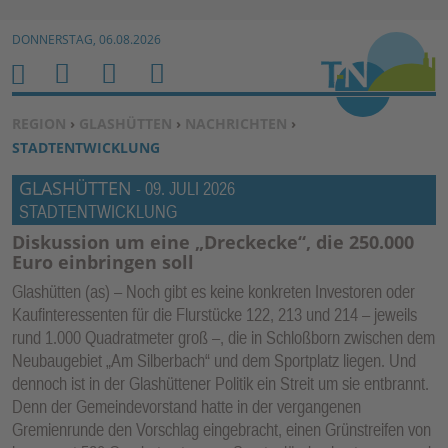
Zur Navigation springen ↓
DONNERSTAG, 06.08.2026
Zum Inhalt springen ↓
M
S
B
H
E
U
E
O
SIE BEFINDEN SICH HIER:
REGION
›
GLASHÜTTEN
›
NACHRICHTEN
›
N
C
N
M
STADTENTWICKLUNG
U
H
U
E
GLASHÜTTEN
-
09. JULI 2026
E
T
STADTENTWICKLUNG
N
Z
E
Diskussion um eine „Dreckecke“, die 250.000
Euro einbringen soll
R
F
Glashütten (as) – Noch gibt es keine konkreten Investoren oder
Kaufinteressenten für die Flurstücke 122, 213 und 214 – jeweils
U
rund 1.000 Quadratmeter groß –, die in Schloßborn zwischen dem
N
Neubaugebiet „Am Silberbach“ und dem Sportplatz liegen. Und
K
dennoch ist in der Glashüttener Politik ein Streit um sie entbrannt.
TI
Denn der Gemeindevorstand hatte in der vergangenen
O
Gremienrunde den Vorschlag eingebracht, einen Grünstreifen von
N