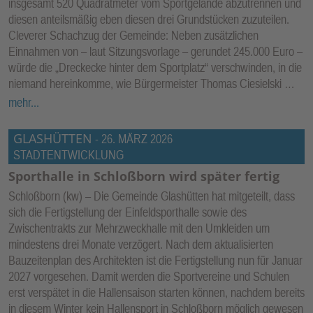
insgesamt 520 Quadratmeter vom Sportgelände abzutrennen und
E
diesen anteilsmäßig eben diesen drei Grundstücken zuzuteilen.
N
Cleverer Schachzug der Gemeinde: Neben zusätzlichen
Einnahmen von – laut Sitzungsvorlage – gerundet 245.000 Euro –
würde die „Dreckecke hinter dem Sportplatz“ verschwinden, in die
niemand hereinkomme, wie Bürgermeister Thomas Ciesielski …
mehr...
GLASHÜTTEN
-
26. MÄRZ 2026
STADTENTWICKLUNG
Sporthalle in Schloßborn wird später fertig
Schloßborn (kw) – Die Gemeinde Glashütten hat mitgeteilt, dass
sich die Fertigstellung der Einfeldsporthalle sowie des
Zwischentrakts zur Mehrzweckhalle mit den Umkleiden um
mindestens drei Monate verzögert. Nach dem aktualisierten
Bauzeitenplan des Architekten ist die Fertigstellung nun für Januar
2027 vorgesehen. Damit werden die Sportvereine und Schulen
erst verspätet in die Hallensaison starten können, nachdem bereits
in diesem Winter kein Hallensport in Schloßborn möglich gewesen