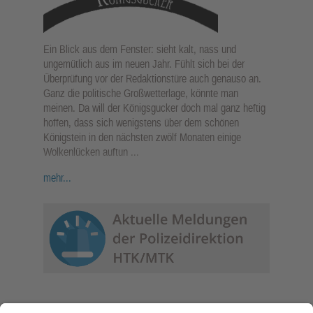
Ein Blick aus dem Fenster: sieht kalt, nass und
ungemütlich aus im neuen Jahr. Fühlt sich bei der
Überprüfung vor der Redaktionstüre auch genauso an.
Ganz die politische Großwetterlage, könnte man
meinen. Da will der Königsgucker doch mal ganz heftig
hoffen, dass sich wenigstens über dem schönen
Königstein in den nächsten zwölf Monaten einige
Wolkenlücken auftun ...
mehr...