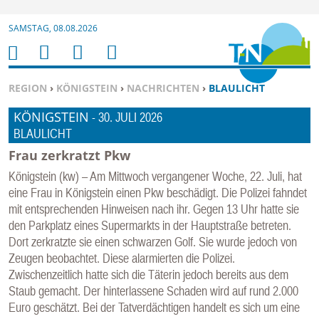
Zur Navigation springen ↓
SAMSTAG, 08.08.2026
Zum Inhalt springen ↓
M
S
B
H
E
U
E
O
SIE BEFINDEN SICH HIER:
REGION
›
KÖNIGSTEIN
›
NACHRICHTEN
›
BLAULICHT
N
C
N
M
KÖNIGSTEIN
U
H
U
-
30. JULI 2026
E
BLAULICHT
E
T
N
Z
Frau zerkratzt Pkw
E
Königstein (kw) – Am Mittwoch vergangener Woche, 22. Juli, hat
R
eine Frau in Königstein einen Pkw beschädigt. Die Polizei fahndet
F
mit entsprechenden Hinweisen nach ihr. Gegen 13 Uhr hatte sie
U
den Parkplatz eines Supermarkts in der Hauptstraße betreten.
Dort zerkratzte sie einen schwarzen Golf. Sie wurde jedoch von
N
Zeugen beobachtet. Diese alarmierten die Polizei.
K
Zwischenzeitlich hatte sich die Täterin jedoch bereits aus dem
TI
Staub gemacht. Der hinterlassene Schaden wird auf rund 2.000
O
Euro geschätzt. Bei der Tatverdächtigen handelt es sich um eine
N