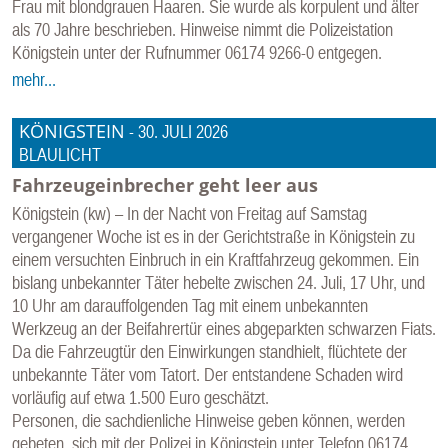
Frau mit blondgrauen Haaren. Sie wurde als korpulent und älter
E
als 70 Jahre beschrieben. Hinweise nimmt die Polizeistation
N
Königstein unter der Rufnummer 06174 9266-0 entgegen.
mehr...
KÖNIGSTEIN
-
30. JULI 2026
BLAULICHT
Fahrzeugeinbrecher geht leer aus
Königstein (kw) – In der Nacht von Freitag auf Samstag
vergangener Woche ist es in der Gerichtstraße in Königstein zu
einem versuchten Einbruch in ein Kraftfahrzeug gekommen. Ein
bislang unbekannter Täter hebelte zwischen 24. Juli, 17 Uhr, und
10 Uhr am darauffolgenden Tag mit einem unbekannten
Werkzeug an der Beifahrertür eines abgeparkten schwarzen Fiats.
Da die Fahrzeugtür den Einwirkungen standhielt, flüchtete der
unbekannte Täter vom Tatort. Der entstandene Schaden wird
vorläufig auf etwa 1.500 Euro geschätzt.
Personen, die sachdienliche Hinweise geben können, werden
gebeten, sich mit der Polizei in Königstein unter Telefon 06174