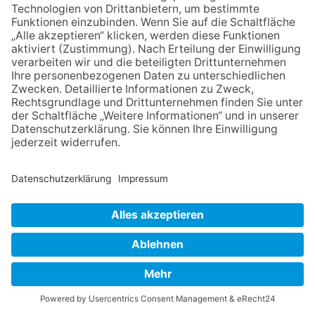
145.250 Haushalten im Hochtaunus- und Main-Taunus-Kreis
E
gelesen. Mit unserer ausführlichen Lokalberichterstattung über
N
Vereinsleben, Kultur, Politik und Sport bieten wir Ihnen ein ideales
Medium für Ihre Anzeigen- und Beilagenwerbung.
Mediadaten Print und Online
NACH OBEN
Impressum
Datenschutz
Netiquette
FAQ
AGB
Mediadaten
Copyright Taunus Nachrichten 2009 bis 2026
Powered by
native:media
.