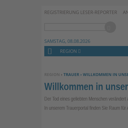
REGISTRIERUNG LESER-REPORTER
A
SAMSTAG, 08.08.2026
REGION
H
O
M
SIE BEFINDEN SICH HIER:
REGION
›
TRAUER › WILLKOMMEN IN UNS
E
Willkommen in unser
Der Tod eines geliebten Menschen verändert a
In unserem Trauerportal finden Sie Raum für