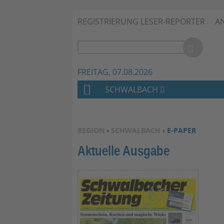
REGISTRIERUNG LESER-REPORTER
A
FREITAG, 07.08.2026
SCHWALBACH
H
O
M
SIE BEFINDEN SICH HIER:
REGION
›
SCHWALBACH
›
E-PAPER
E
Aktuelle Ausgabe