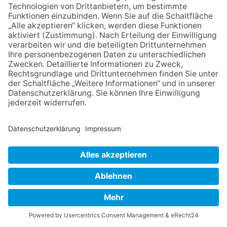
Beim Singen, Spielen, Malen und Basteln können die Kleinen
erste Freundschaften und Kontakte schließen. Auf unterhaltsame
und spielerische Weise werden motorische, geistige und
emotionale Entwicklung gefördert. Aber auch den Eltern möchte
Martina Otto die Möglichkeit geben, neue Kontakte zu knüpfen und
…
mehr...
KRONBERG
-
06. AUGUST 2026
KULTUR
Gut besucht: Lesung zu Kaiserin Friedrichs
125. Todestag auf der Burg