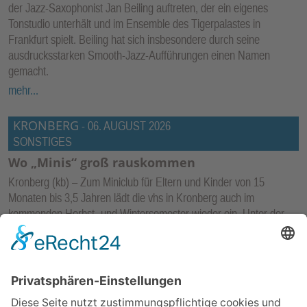
der Jazz-Saxophonist Jan Beiling auftreten, der ein eigenes
Tonstudio unterhält und im Ensemble des Tigerpalastes in
Frankfurt spielt. Beiling hat sich insbesondere durch seine
ausdrucksstarken Smooth-Jazz-Aufführungen einen Namen
gemacht.
mehr...
KRONBERG
-
06. AUGUST 2026
SONSTIGES
Wo „Minis“ groß rauskommen
Kronberg (kb) – Zum Miniclub für Eltern und Kinder von 15
Monaten bis 3,5 Jahren lädt die vhs in Kronberg auch im
kommenden Herbst- und Wintersemester wieder ein. Unter der
Leitung von Martina Otto finden ab Donnerstag, 10. September,
wieder zehn Miniclub-Treffen statt. „Gemeinschaft tut gut“, das
weiß die erfahrende Kursleiterin, unter deren pädagogischer
Leitung die Miniclubs an der vhs Hochtaunus seit Jahren einen
beliebten Treffpunkt für Väter, Mütter und Kinder darstellen.