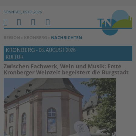
Zur Navigation springen ↓
SONNTAG, 09.08.2026
Zum Inhalt springen ↓
M
S
B
H
E
U
E
O
SIE BEFINDEN SICH HIER:
REGION
›
KRONBERG
›
NACHRICHTEN
N
C
N
M
KRONBERG
U
H
U
-
06. AUGUST 2026
E
KULTUR
E
T
N
Z
Zwischen Fachwerk, Wein und Musik: Erste
Kronberger Weinzeit begeistert die Burgstadt
E
R
F
U
N
K
TI
O
N