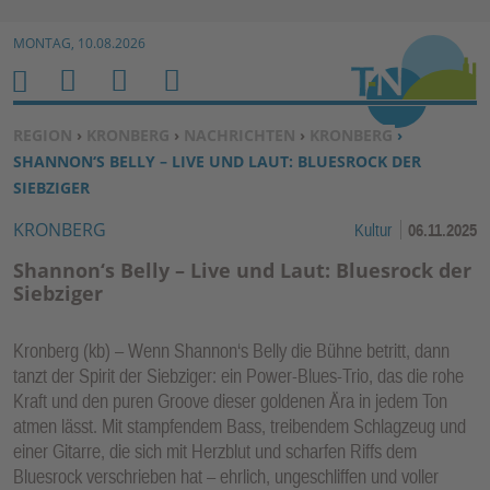
Zur Navigation springen ↓
MONTAG, 10.08.2026
Zum Inhalt springen ↓
M
S
B
H
E
U
E
O
SIE BEFINDEN SICH HIER:
REGION
›
KRONBERG
›
NACHRICHTEN
›
KRONBERG
›
N
C
N
M
SHANNON‘S BELLY – LIVE UND LAUT: BLUESROCK DER
U
H
U
E
SIEBZIGER
E
T
KRONBERG
Kultur
06.11.2025
N
Z
E
Shannon‘s Belly – Live und Laut: Bluesrock der
R
Siebziger
F
U
Kronberg (kb) – Wenn Shannon‘s Belly die Bühne betritt, dann
N
tanzt der Spirit der Siebziger: ein Power-Blues-Trio, das die rohe
K
Kraft und den puren Groove dieser goldenen Ära in jedem Ton
TI
atmen lässt. Mit stampfendem Bass, treibendem Schlagzeug und
einer Gitarre, die sich mit Herzblut und scharfen Riffs dem
O
Bluesrock verschrieben hat – ehrlich, ungeschliffen und voller
N