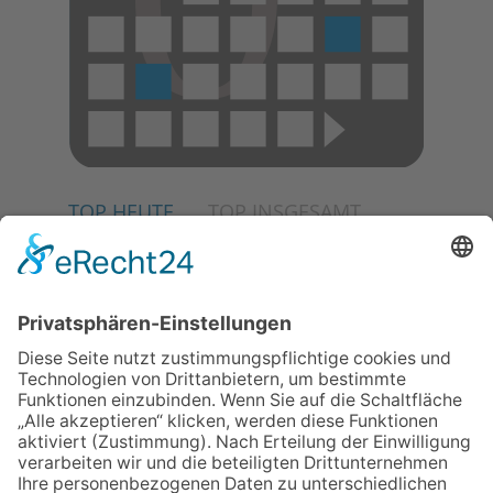
TOP HEUTE
TOP INSGESAMT
02.07.2026
Jetzt für Kulturförderpreis
bewerben
04.06.2026
Junge Musiker erringen Sieg
beim Mendelssohn-
Wettbewerb
23.07.2026
Partnerschaftsverein
Kronberg-Aberystwyth feiert
30-Jähriges
06.08.2026
„Die Globale Märchenstraße“: