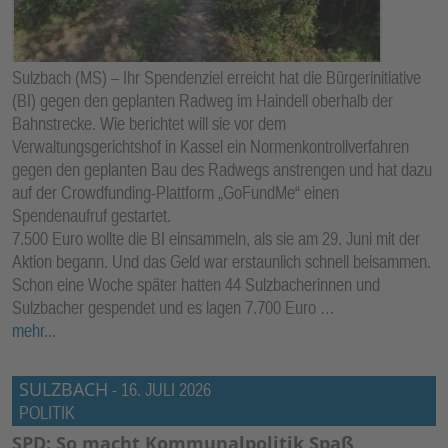
E
N
Sulzbach (MS) – Ihr Spendenziel erreicht hat die Bürgerinitiative
(BI) gegen den geplanten Radweg im Haindell oberhalb der
Bahnstrecke. Wie berichtet will sie vor dem
Verwaltungsgerichtshof in Kassel ein Normenkontrollverfahren
gegen den geplanten Bau des Radwegs anstrengen und hat dazu
auf der Crowdfunding-Plattform „GoFundMe“ einen
Spendenaufruf gestartet.
7.500 Euro wollte die BI einsammeln, als sie am 29. Juni mit der
Aktion begann. Und das Geld war erstaunlich schnell beisammen.
Schon eine Woche später hatten 44 Sulzbacherinnen und
Sulzbacher gespendet und es lagen 7.700 Euro …
mehr...
SULZBACH
-
16. JULI 2026
POLITIK
SPD: So macht Kommunalpolitik Spaß