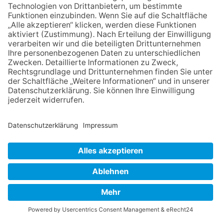
Sulzbach(MS). Was ist die richtige Größe für den
Gemeindevorstand und die Ausschüsse des Ortsparlaments? Mit
dieser Frage beschäftigten sich am vergangenen Donnerstag die
neu gewählten Gemeindevertreter bei ihrer konstituierenden
Sitzung und einigten sich am Ende auf die Zahl neun.
Bisher bestanden die Gremien aus zehn Mitgliedern. Doch nach
dem Wahlergebnis vom 15. März wären die Parteien dann nicht
mehr im richtigen Verhältnis zueinander repräsentiert. Außerdem
hätte einer der Sitze zwischen den Grünen, den BFS, der FDP
und der FWG ausgelost werden müssen. In einem gemeinsamen
…
mehr...
SULZBACH
-
16. APRIL 2026
POLITIK
BFS-Fraktion ist gestartet
Sulzbach (sa). Die Wählergemeinschaft Bürger für Sulzbach