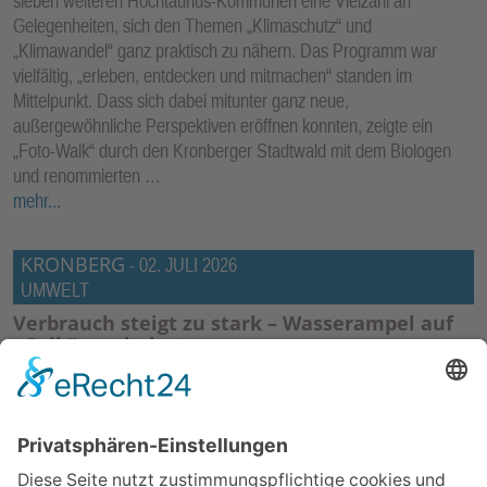
sieben weiteren Hochtaunus-Kommunen eine Vielzahl an
Gelegenheiten, sich den Themen „Klimaschutz“ und
„Klimawandel“ ganz praktisch zu nähern. Das Programm war
vielfältig, „erleben, entdecken und mitmachen“ standen im
Mittelpunkt. Dass sich dabei mitunter ganz neue,
außergewöhnliche Perspektiven eröffnen konnten, zeigte ein
„Foto-Walk“ durch den Kronberger Stadtwald mit dem Biologen
und renommierten …
mehr...
KRONBERG
-
02. JULI 2026
UMWELT
Verbrauch steigt zu stark – Wasserampel auf
„Gelb“ geschaltet
Kronberg (kb) – Die Hitze und vor allem die Trockenheit der
vergangenen Tage treibt den Kronbergerinnen und Kronbergern
nicht nur die Schweißperlen auf die Stirn, sondern auch den
Verbrauch an Trinkwasser in die Höhe. Und das in solch einer
Größenordnung, dass die Kronberger Stadtwerke am