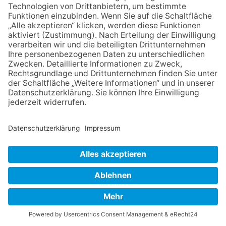
Mittwochvormittag (Stand 24. Juni) die sogenannte
„Wasserampel“ auf „Gelb“ schalten musste.
Es ist die erste Warnstufe und der nachdrückliche Appell an die
Menschen der Burgstadt, den Wasserverbrauch zu senken. „Wir
reden hier nicht davon, dass die Bevölkerung das Zähneputzen,
Duschen oder Kochen einschränken soll – auch das Gießen der
Blumen ist noch kein Problem“, unterstreicht Jakob Schäfer,
Betriebsleiter der Kronberger Stadtwerke. Die eigentlichen Treiber
des Wasserverbrauchs sind einmal …
mehr...
OBERHÖCHSTADT
-
02. JULI 2026
UMWELT
Spielen, wo die Wildbienen leben