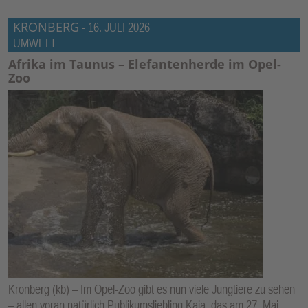
KRONBERG
-
16. JULI 2026
UMWELT
Afrika im Taunus – Elefantenherde im Opel-
Zoo
Kronberg (kb) – Im Opel-Zoo gibt es nun viele Jungtiere zu sehen
– allen voran natürlich Publikumsliebling Kaja, das am 27. Mai