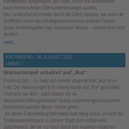
Klimawandel ausgemacht, der Hitze, Dürre und andererseits
E
kaum beherrschbare Überschwemmungen auslöst.
N
Die Landwirtschaft erleidet durch die Dürre Verluste, wie auch die
Schifffahrt durch den Niedrigwasserstand in unseren Flüssen
große Schwierigkeiten hat. Ressource Wasser – einmal mehr wird
deutlich …
mehr...
KRONBERG
-
06. AUGUST 2026
UMWELT
Wasserampel schaltet auf „Rot“
Kronberg (kb) – Es hatte sich bereits abgezeichnet, jetzt ist es
Fakt: Die Wasserampel in Kronberg wurde auf „Rot“ geschaltet.
Und nicht nur dort – auch andere der im
Wasserbeschaffungsverband Taunus zusammengeschlossenen
Kommunen werden diesen Schritt gehen.
„An dieser Entscheidung führt leider kein Weg vorbei, erreicht der
Trinkwasserverbrauch in unserer Stadt doch mittlerweile
Spitzenwerte, die wir nur noch durch den maximal möglichen