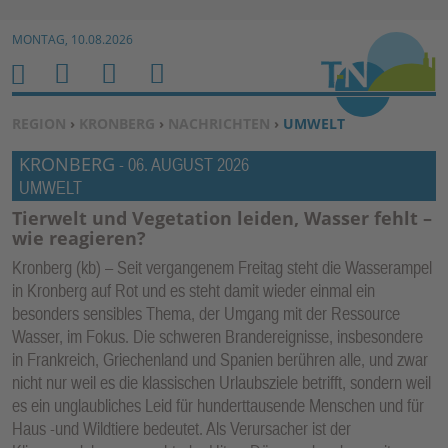
Zur Navigation springen ↓
MONTAG, 10.08.2026
Zum Inhalt springen ↓
M
S
B
H
E
U
E
O
SIE BEFINDEN SICH HIER:
REGION
›
KRONBERG
›
NACHRICHTEN
›
UMWELT
N
C
N
M
KRONBERG
U
H
U
-
06. AUGUST 2026
E
UMWELT
E
T
N
Z
Tierwelt und Vegetation leiden, Wasser fehlt –
wie reagieren?
E
R
Kronberg (kb) – Seit vergangenem Freitag steht die Wasserampel
F
in Kronberg auf Rot und es steht damit wieder einmal ein
besonders sensibles Thema, der Umgang mit der Ressource
U
Wasser, im Fokus. Die schweren Brandereignisse, insbesondere
N
in Frankreich, Griechenland und Spanien berühren alle, und zwar
K
nicht nur weil es die klassischen Urlaubsziele betrifft, sondern weil
TI
es ein unglaubliches Leid für hunderttausende Menschen und für
O
Haus -und Wildtiere bedeutet. Als Verursacher ist der
N