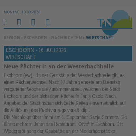
Zur Navigation springen ↓
MONTAG, 10.08.2026
Zum Inhalt springen ↓
M
S
B
H
E
U
E
O
SIE BEFINDEN SICH HIER:
REGION
›
ESCHBORN
›
NACHRICHTEN
›
WIRTSCHAFT
N
C
N
M
ESCHBORN
U
H
U
-
16. JULI 2026
E
WIRTSCHAFT
E
T
N
Z
Neue Pächterin an der Westerbachhalle
E
Eschborn (ew) – In der Gaststätte der Westerbachhalle gibt es
R
einen Pächterwechsel. Nach 17 Jahren endete am Dienstag
F
verganener Woche die Zusammenarbeit zwischen der Stadt
U
Eschborn und der bisherigen Pächterin Tanja Cacic. Nach
Angaben der Stadt haben sich beide Seiten einvernehmlich auf
N
die Auflösung des Pachtvertrags verständigt.
K
Die Nachfolge übernimmt am 1. September Sanja Sommer. Sie
TI
führte mehrere Jahre das Restaurant „Olive“ in Eschborn. Die
O
Wiedereröffnung der Gaststätte an der Niederhöchstädter
N