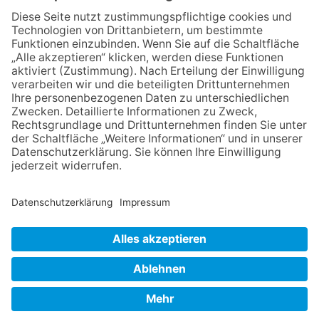
E
Durch Anklicken einer Anzeige wird diese vergrößert dargestellt.
N
NACH OBEN
Impressum
Datenschutz
Netiquette
FAQ
AGB
Copyright Taunus Nachrichten 2009 bis 2026