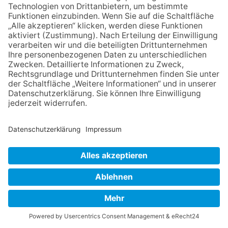
Konsequenzen
Kelkheim (ju) – Nach der Hundeattacke in Eppenhain, bei der ein
FDP-Politiker verletzt wurde, beschäftigt der Fall inzwischen nicht
nur die Verwaltung, sondern auch die Kommunalpolitik und
zahlreiche Bürger in Kelkheim. Während die Stadt betont, „mit
aller Härte und Konsequenz“ vorgehen zu wollen, wächst zugleich
die Debatte über den Umgang mit Hunden im öffentlichen Raum.