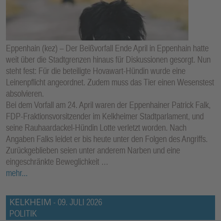
E
N
Eppenhain (kez) – Der Beißvorfall Ende April in Eppenhain hatte
weit über die Stadtgrenzen hinaus für Diskussionen gesorgt. Nun
steht fest: Für die beteiligte Hovawart-Hündin wurde eine
Leinenpflicht angeordnet. Zudem muss das Tier einen Wesenstest
absolvieren.
Bei dem Vorfall am 24. April waren der Eppenhainer Patrick Falk,
FDP-Fraktionsvorsitzender im Kelkheimer Stadtparlament, und
seine Rauhaardackel-Hündin Lotte verletzt worden. Nach
Angaben Falks leidet er bis heute unter den Folgen des Angriffs.
Zurückgeblieben seien unter anderem Narben und eine
eingeschränkte Beweglichkeit …
mehr...
KELKHEIM
-
09. JULI 2026
POLITIK