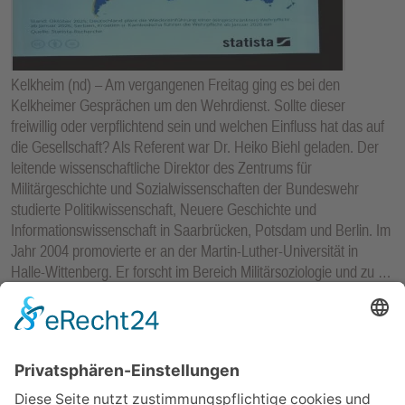
Kelkheim (nd) – Am vergangenen Freitag ging es bei den
Kelkheimer Gesprächen um den Wehrdienst. Sollte dieser
freiwillig oder verpflichtend sein und welchen Einfluss hat das auf
die Gesellschaft? Als Referent war Dr. Heiko Biehl geladen. Der
leitende wissenschaftliche Direktor des Zentrums für
Militärgeschichte­ und Sozialwissenschaften der Bundeswehr
studierte Politikwissenschaft, Neuere Geschichte und
Informationswissenschaft in Saarbrücken, Potsdam und Berlin. Im
Jahr 2004 promovierte er an der Martin-Luther-Universität in
Halle-Wittenberg. Er forscht im Bereich Militärsoziologie und zu …
mehr...
KELKHEIM
-
21. MAI 2026
POLITIK
Nach Hundeattacke in Eppenhain: Stadt prüft