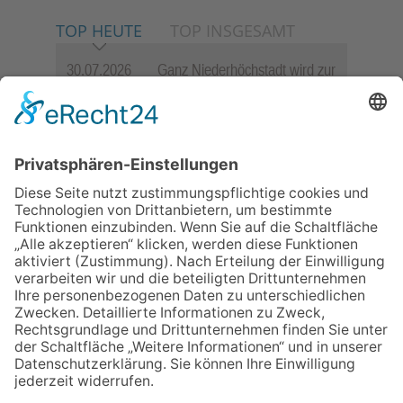
TOP HEUTE
TOP INSGESAMT
30.07.2026
Ganz Niederhöchstadt wird zur
Festmeile
06.08.2026
Jugendchor Hochtaunus
präsentiert sein neues
Programm „Changes“
06.08.2026
Hisamoto und Tölke begeistern
mit Werken von Walter
Wachsmuth
09.07.2026
Wasserampel steht auf Gelb:
Stadt ruft zum Wassersparen
auf
23.07.2026
Zwischen Fachwerk, Wein und
Sommerabend: Der Rettershof
lädt wieder zum Weinfest ein