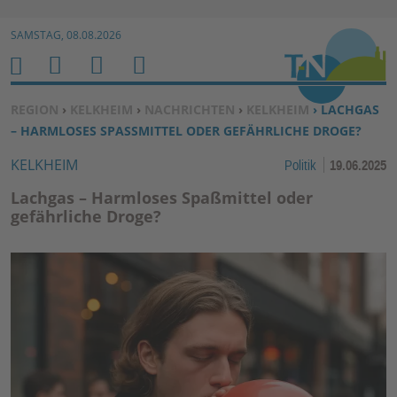
Zur Navigation springen ↓
SAMSTAG, 08.08.2026
Zum Inhalt springen ↓
M
S
B
H
E
U
E
O
SIE BEFINDEN SICH HIER:
REGION
›
KELKHEIM
›
NACHRICHTEN
›
KELKHEIM
› LACHGAS
N
C
N
M
– HARMLOSES SPASSMITTEL ODER GEFÄHRLICHE DROGE?
U
H
U
E
KELKHEIM
Politik
19.06.2025
E
T
N
Z
Lachgas – Harmloses Spaßmittel oder
E
gefährliche Droge?
R
F
U
N
K
TI
O
N