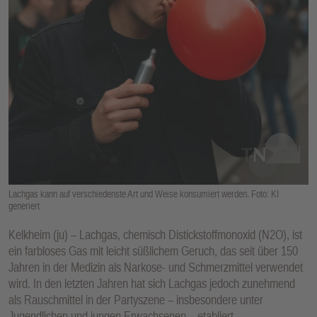
E
N
Lachgas kann auf verschiedenste Art und Weise konsumiert werden. Foto: KI
generiert
Kelkheim (ju) – Lachgas, chemisch Distickstoffmonoxid (N2O), ist
ein farbloses Gas mit leicht süßlichem Geruch, das seit über 150
Jahren in der Medizin als Narkose- und Schmerzmittel verwendet
wird. In den letzten Jahren hat sich Lachgas jedoch zunehmend
als Rauschmittel in der Partyszene – insbesondere unter
Jugendlichen und jungen Erwachsenen – etabliert.