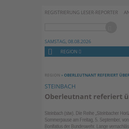
REGISTRIERUNG LESER-REPORTER
A
SAMSTAG, 08.08.2026
REGION
H
O
M
SIE BEFINDEN SICH HIER:
REGION
› OBERLEUTNANT REFERIERT ÜBE
E
STEINBACH
Oberleutnant referiert 
Steinbach (stw). Die Reihe „Steinbacher Hori
Sommerpause am Freitag, 5. September, von 
Bonifatius der Bundeswehr. Lange vernachläs