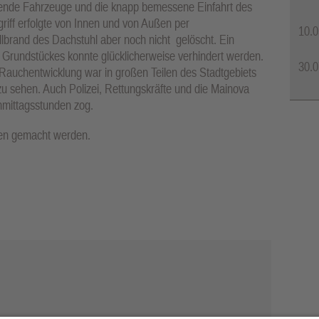
ende Fahrzeuge und die knapp bemessene Einfahrt des
iff erfolgte von Innen und von Außen per
10.0
lbrand des Dachstuhl aber noch nicht gelöscht. Ein
Grundstückes konnte glücklicherweise verhindert werden.
30.0
 Rauchentwicklung war in großen Teilen des Stadtgebiets
u sehen. Auch Polizei, Rettungskräfte und die Mainova
chmittagsstunden zog.
en gemacht werden.