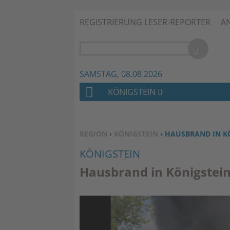
REGISTRIERUNG LESER-REPORTER
A
SAMSTAG, 08.08.2026
KÖNIGSTEIN
H
O
M
SIE BEFINDEN SICH HIER:
REGION
›
KÖNIGSTEIN
› HAUSBRAND IN K
E
KÖNIGSTEIN
Hausbrand in Königstei